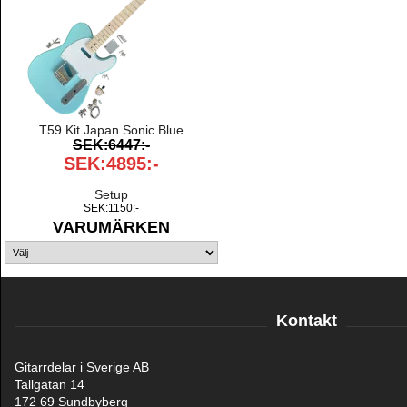
T59 Kit Japan Sonic Blue
SEK:6447:-
SEK:4895:-
Setup
SEK:1150:-
VARUMÄRKEN
Kontakt
Gitarrdelar i Sverige AB
Tallgatan 14
172 69 Sundbyberg