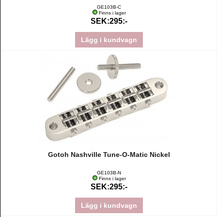
GE103B-C
Finns i lager
SEK:295:-
Lägg i kundvagn
Gotoh Nashville Tune-O-Matic Nickel
GE103B-N
Finns i lager
SEK:295:-
Lägg i kundvagn