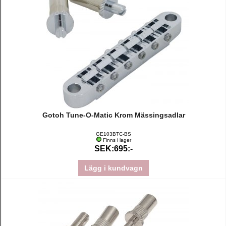
Gotoh Tune-O-Matic Krom Mässingsadlar
GE103BTC-BS
Finns i lager
SEK:695:-
Lägg i kundvagn