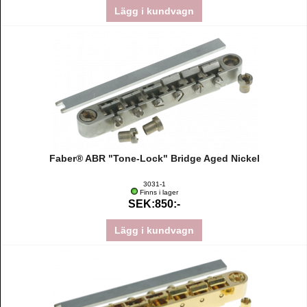
Lägg i kundvagn
Faber® ABR "Tone-Lock" Bridge Aged Nickel
3031-1
Finns i lager
SEK:850:-
Lägg i kundvagn