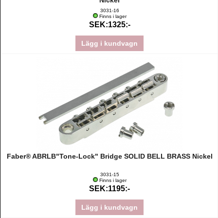
Nickel
3031-16
Finns i lager
SEK:1325:-
Lägg i kundvagn
Faber® ABRLB"Tone-Lock" Bridge SOLID BELL BRASS Nickel
3031-15
Finns i lager
SEK:1195:-
Lägg i kundvagn