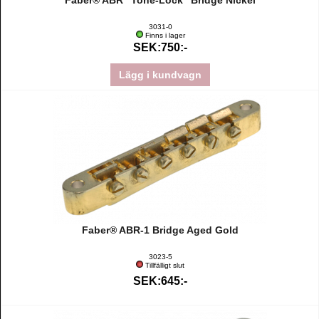
Faber® ABR "Tone-Lock" Bridge Nickel
3031-0
Finns i lager
SEK:750:-
Lägg i kundvagn
Faber® ABR-1 Bridge Aged Gold
3023-5
Tillfälligt slut
SEK:645:-