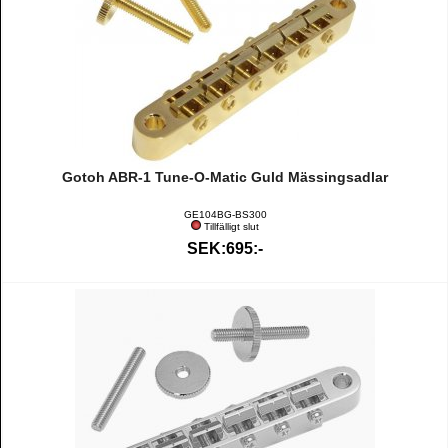
Gotoh ABR-1 Tune-O-Matic Guld Mässingsadlar
GE104BG-BS300
Tillfälligt slut
SEK:695:-