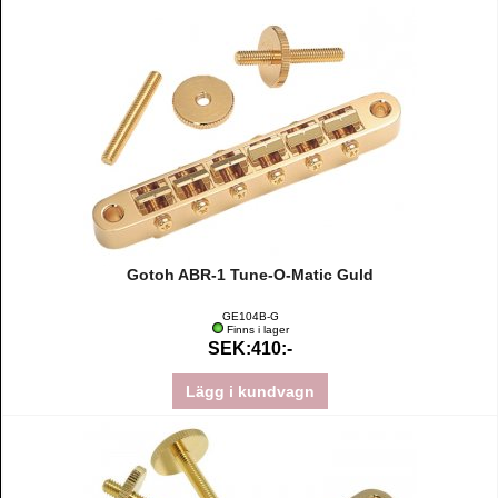
Gotoh ABR-1 Tune-O-Matic Guld
GE104B-G
Finns i lager
SEK:410:-
Lägg i kundvagn