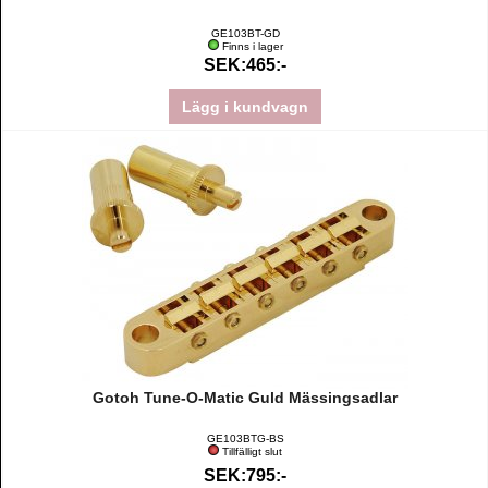
GE103BT-GD
Finns i lager
SEK:465:-
Lägg i kundvagn
Gotoh Tune-O-Matic Guld Mässingsadlar
GE103BTG-BS
Tillfälligt slut
SEK:795:-