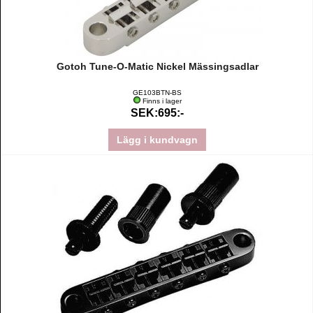
Gotoh Tune-O-Matic Nickel Mässingsadlar
GE103BTN-BS
Finns i lager
SEK:695:-
Lägg i kundvagn