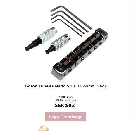
Gotoh Tune-O-Matic 510FB Cosmo Black
510FB-CK
Finns i lager
SEK:995:-
Lägg i kundvagn