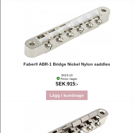
Faber® ABR-1 Bridge Nickel Nylon saddles
3023-10
Finns i lager
SEK:915:-
Lägg i kundvagn