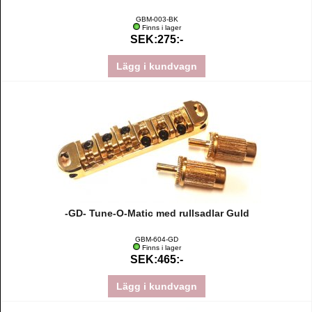
GBM-003-BK
Finns i lager
SEK:275:-
Lägg i kundvagn
-GD- Tune-O-Matic med rullsadlar Guld
GBM-604-GD
Finns i lager
SEK:465:-
Lägg i kundvagn