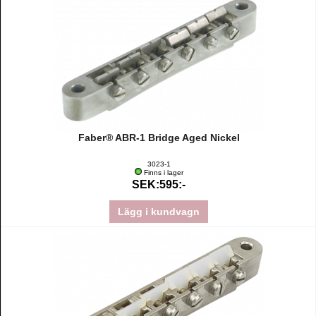
Faber® ABR-1 Bridge Aged Nickel
3023-1
Finns i lager
SEK:595:-
Lägg i kundvagn