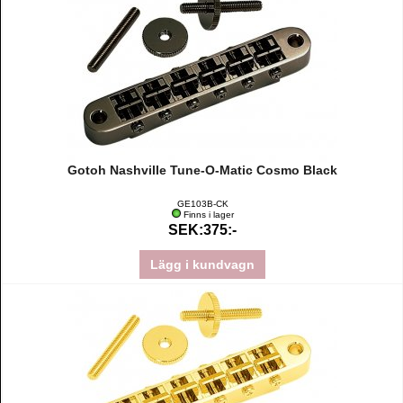
Gotoh Nashville Tune-O-Matic Cosmo Black
GE103B-CK
Finns i lager
SEK:375:-
Lägg i kundvagn