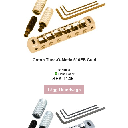
Gotoh Tune-O-Matic 510FB Guld
510FB-G
Finns i lager
SEK:1145:-
Lägg i kundvagn