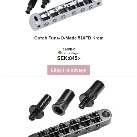
Gotoh Tune-O-Matic 510FB Krom
510FB-C
Finns i lager
SEK:845:-
Lägg i kundvagn