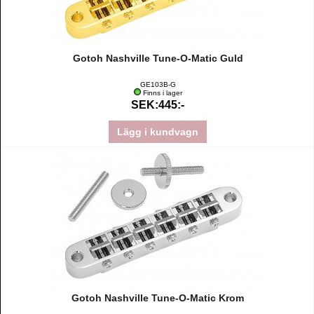
Gotoh Nashville Tune-O-Matic Guld
GE103B-G
Finns i lager
SEK:445:-
Lägg i kundvagn
Gotoh Nashville Tune-O-Matic Krom