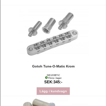
Gotoh Tune-O-Matic Krom
GE103BT-C
Finns i lager
SEK:345:-
Lägg i kundvagn