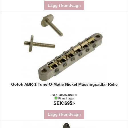
Lägg i kundvagn
Gotoh ABR-1 Tune-O-Matic Nickel Mässingsadlar Relic
GE104BAN-BS300
Finns i lager
SEK:695:-
Lägg i kundvagn