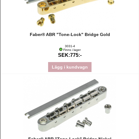
Faber® ABR "Tone-Lock" Bridge Gold
3031-4
Finns i lager
SEK:775:-
Lägg i kundvagn