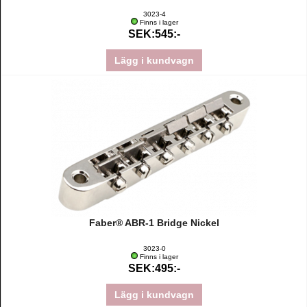
3023-4
Finns i lager
SEK:545:-
Lägg i kundvagn
Faber® ABR-1 Bridge Nickel
3023-0
Finns i lager
SEK:495:-
Lägg i kundvagn