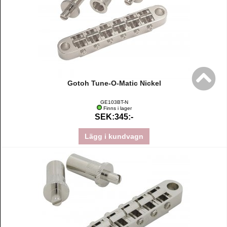
Gotoh Tune-O-Matic Nickel
GE103BT-N
Finns i lager
SEK:345:-
Lägg i kundvagn