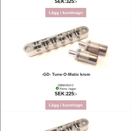
SEK:325:-
Lägg i kundvagn
-GD- Tune-O-Matic krom
GBM-003-C
Finns i lager
SEK:225:-
Lägg i kundvagn