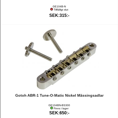
GE104B-N
Tillfälligt slut
SEK:315:-
Gotoh ABR-1 Tune-O-Matic Nickel Mässingsadlar
GE104BN-BS300
Finns i lager
SEK:650:-