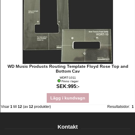
WD Music Products Routing Template Floyd Rose Top and
Bottom Cav
WDRT-1011
Finns i lager
SEK:995:-
Lägg i kundvagn
Visar
1
till
12
(av
12
produkter)
Resultatsidor:
1
Kontakt