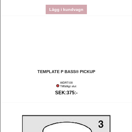
Lägg i kundvagn
TEMPLATE P BASS® PICKUP
WDRT-08
Tillfälligt slut
SEK:375:-