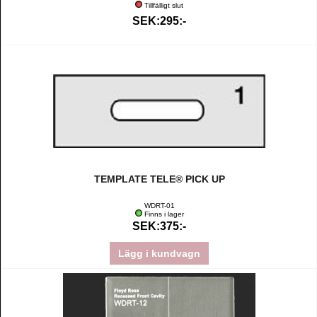
Tillfälligt slut
SEK:295:-
TEMPLATE TELE® PICK UP
WDRT-01
Finns i lager
SEK:375:-
Lägg i kundvagn