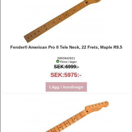
Fender® American Pro II Tele Neck, 22 Frets, Maple R9.5
0993942921
Finns i lager
SEK:6999:-
SEK:5975:-
Lägg i kundvagn