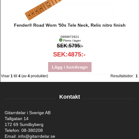
Fender® Road Worn '50s Tele Neck, Relic nitro finish
0999872921
Finns i lager
SEK:5795:-
SEK:4875:-
Lägg i kundvagn
Visar
1
till
4
(av
4
produkter)
Resultatsidor:
1
Kontakt
Gitarrdelar i Sverige AB
Tallgatan 14
172 69 Sundbyberg
Telefon: 08-380208
Email: info@gitarrdelar.se