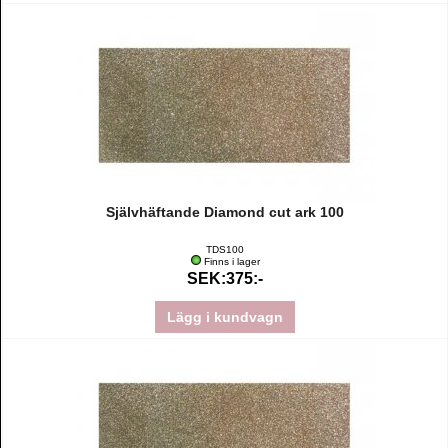
Självhäftande Diamond cut ark 100
TDS100
Finns i lager
SEK:375:-
Lägg i kundvagn