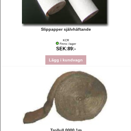
Slippapper självhäftande
KCR
Finns i lager
SEK:89:-
Lägg i kundvagn
Trollull 0000 1m