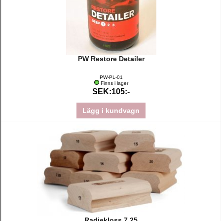
PW Restore Detailer
PW-PL-01
Finns i lager
SEK:105:-
Lägg i kundvagn
Radiekloss 7,25