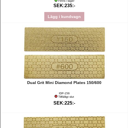
Finns i lager
SEK:235:-
Lägg i kundvagn
Dual Grit Mini Diamond Plates 150/600
IDP-156
Tillfälligt slut
SEK:225:-