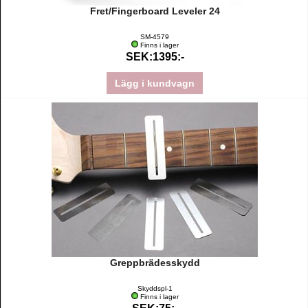
Fret/Fingerboard Leveler 24
SM-4579
Finns i lager
SEK:1395:-
Lägg i kundvagn
Greppbrädesskydd
Skyddspl-1
Finns i lager