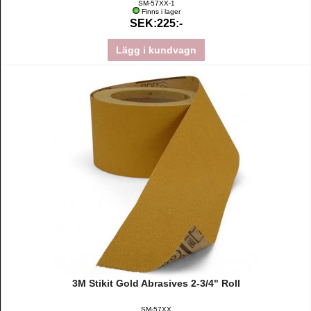
SM-57XX-1
Finns i lager
SEK:225:-
Lägg i kundvagn
3M Stikit Gold Abrasives 2-3/4" Roll
SM-57XX