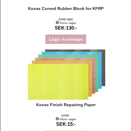
Kovax Curved Rubber Block for KFRP
KFRP-RBC
Finns i lager
SEK:130:-
Lägg i kundvagn
Kovax Finish Repairing Paper
KFRP-
Finns i lager
SEK:15:-