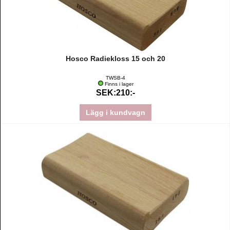
Hosco Radiekloss 15 och 20
TWSB-4
Finns i lager
SEK:210:-
Lägg i kundvagn