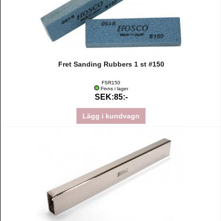
Fret Sanding Rubbers 1 st #150
FSR150
Finns i lager
SEK:85:-
Lägg i kundvagn