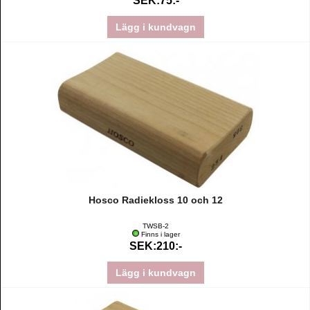
SEK:75:-
Lägg i kundvagn
Hosco Radiekloss 10 och 12
TWSB-2
Finns i lager
SEK:210:-
Lägg i kundvagn