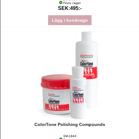
Finns i lager
SEK:495:-
Lägg i kundvagn
ColorTone Polishing Compounds
SM-184X