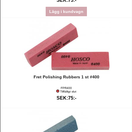
SEK:75:-
Lägg i kundvagn
Fret Polishing Rubbers 1 st #400
FPR400
Tillfälligt slut
SEK:75:-