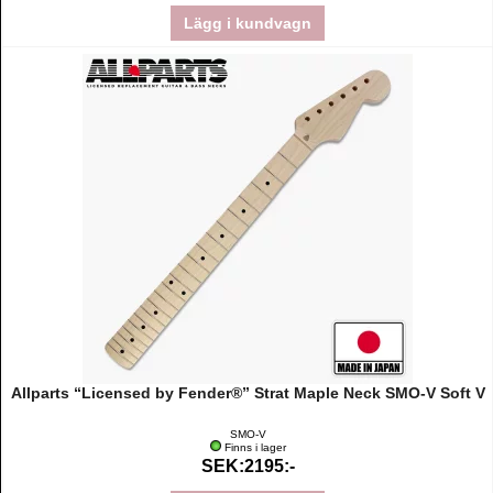
Lägg i kundvagn
Allparts “Licensed by Fender®” Strat Maple Neck SMO-V Soft V
SMO-V
Finns i lager
SEK:2195:-