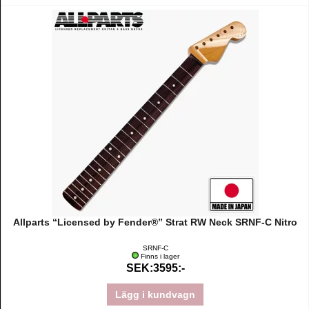
Allparts “Licensed by Fender®” Strat RW Neck SRNF-C Nitro
SRNF-C
Finns i lager
SEK:3595:-
Lägg i kundvagn