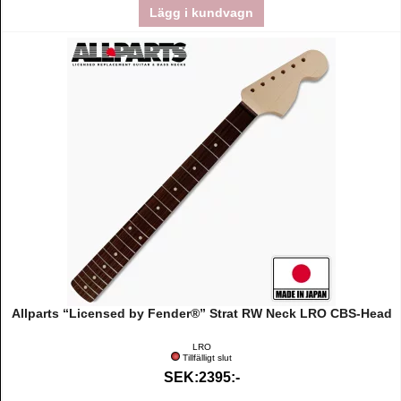
Lägg i kundvagn
Allparts “Licensed by Fender®” Strat RW Neck LRO CBS-Head
LRO
Tillfälligt slut
SEK:2395:-