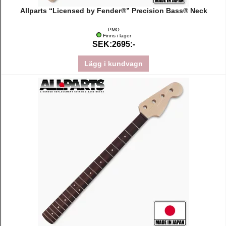
Allparts “Licensed by Fender®” Precision Bass® Neck
PMO
Finns i lager
SEK:2695:-
Lägg i kundvagn