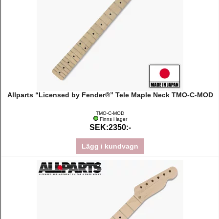
Allparts “Licensed by Fender®” Tele Maple Neck TMO-C-MOD
TMO-C-MOD
Finns i lager
SEK:2350:-
Lägg i kundvagn