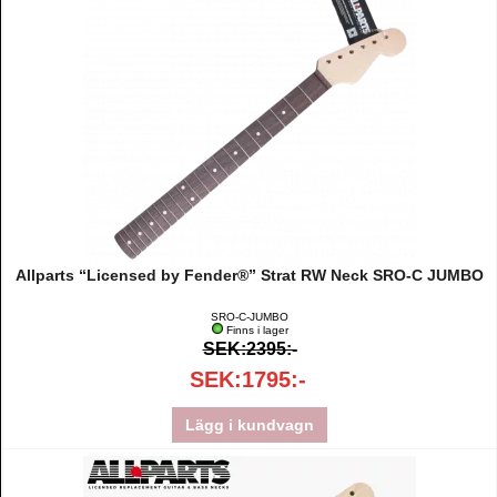
Allparts “Licensed by Fender®” Strat RW Neck SRO-C JUMBO
SRO-C-JUMBO
Finns i lager
SEK:2395:-
SEK:1795:-
Lägg i kundvagn