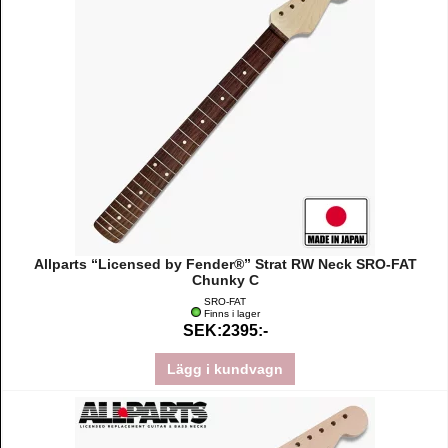
Allparts “Licensed by Fender®” Strat RW Neck SRO-FAT
Chunky C
SRO-FAT
Finns i lager
SEK:2395:-
Lägg i kundvagn