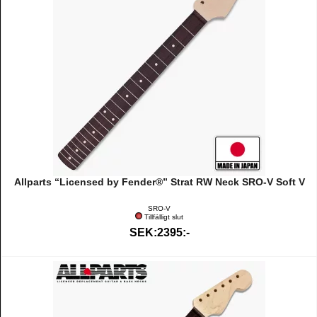
Allparts “Licensed by Fender®” Strat RW Neck SRO-V Soft V
SRO-V
Tillfälligt slut
SEK:2395:-