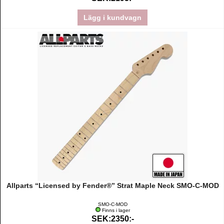
Lägg i kundvagn
Allparts “Licensed by Fender®” Strat Maple Neck SMO-C-MOD
SMO-C-MOD
Finns i lager
SEK:2350:-