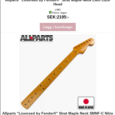
Allparts “Licensed by Fender®” Strat Maple Neck LMO CBS-
Head
LMO
Finns i lager
SEK:2195:-
Lägg i kundvagn
Allparts “Licensed by Fender®” Strat Maple Neck SMNF-C Nitro