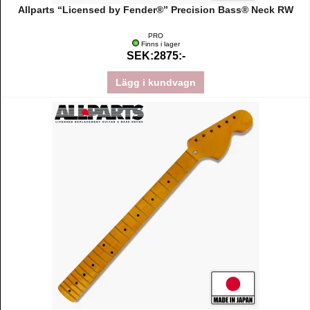
Allparts “Licensed by Fender®” Precision Bass® Neck RW
PRO
Finns i lager
SEK:2875:-
Lägg i kundvagn