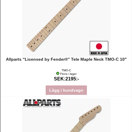
Allparts “Licensed by Fender®” Tele Maple Neck TMO-C 10"
TMO-C
Finns i lager
SEK:2195:-
Lägg i kundvagn