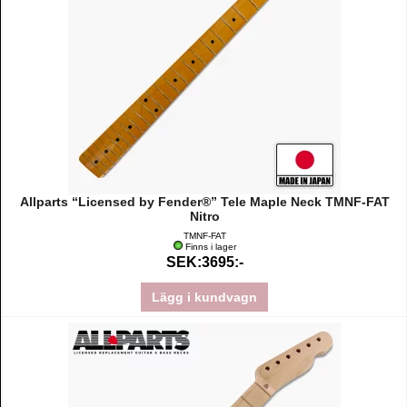
Allparts “Licensed by Fender®” Tele Maple Neck TMNF-FAT
Nitro
TMNF-FAT
Finns i lager
SEK:3695:-
Lägg i kundvagn