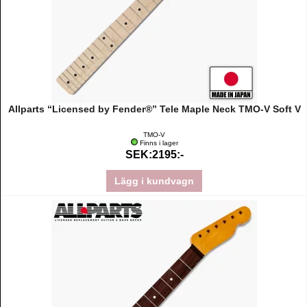
Allparts “Licensed by Fender®” Tele Maple Neck TMO-V Soft V
TMO-V
Finns i lager
SEK:2195:-
Lägg i kundvagn