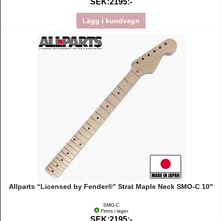
SEK:2195:-
Lägg i kundvagn
Allparts “Licensed by Fender®” Strat Maple Neck SMO-C 10"
SMO-C
Finns i lager
SEK:2195:-