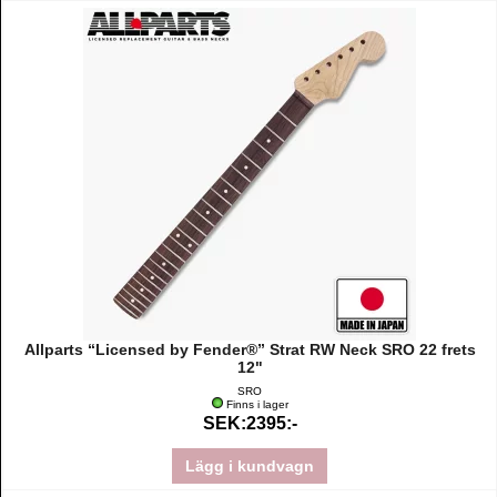
Allparts “Licensed by Fender®” Strat RW Neck SRO 22 frets
12"
SRO
Finns i lager
SEK:2395:-
Lägg i kundvagn