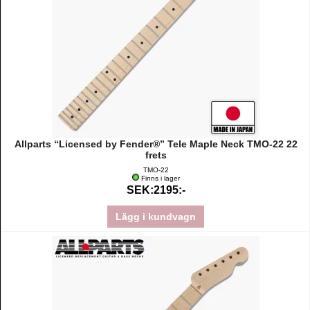
Allparts “Licensed by Fender®” Tele Maple Neck TMO-22 22
frets
TMO-22
Finns i lager
SEK:2195:-
Lägg i kundvagn