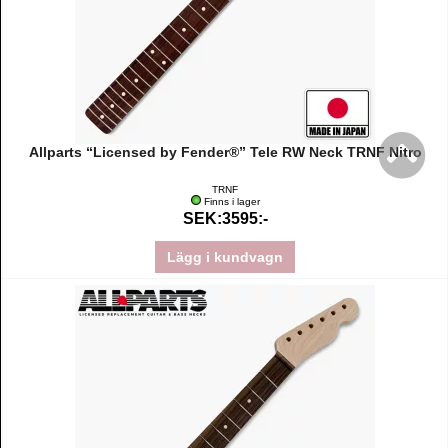
Allparts “Licensed by Fender®” Tele RW Neck TRNF Nitro
TRNF
Finns i lager
SEK:3595:-
Lägg i kundvagn