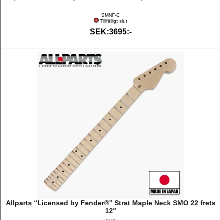
SMNF-C
Tillfälligt slut
SEK:3695:-
Allparts “Licensed by Fender®” Strat Maple Neck SMO 22 frets
12"