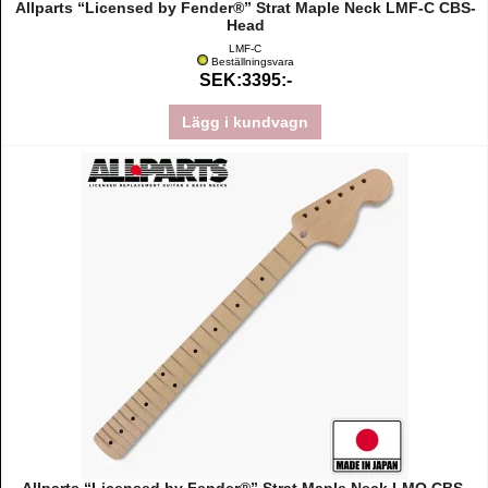
Allparts “Licensed by Fender®” Strat Maple Neck LMF-C CBS-
Head
LMF-C
Beställningsvara
SEK:3395:-
Lägg i kundvagn