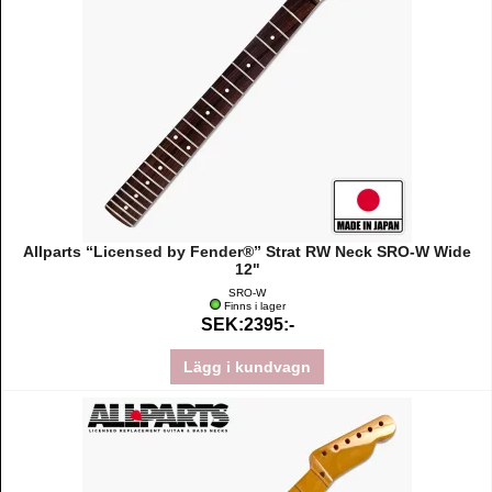
Allparts “Licensed by Fender®” Strat RW Neck SRO-W Wide
12"
SRO-W
Finns i lager
SEK:2395:-
Lägg i kundvagn