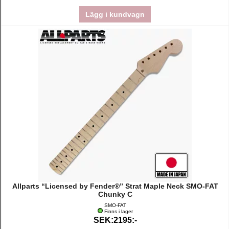
Lägg i kundvagn
Allparts “Licensed by Fender®” Strat Maple Neck SMO-FAT
Chunky C
SMO-FAT
Finns i lager
SEK:2195:-