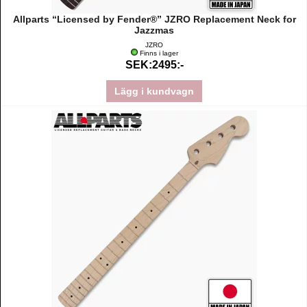
Allparts “Licensed by Fender®” JZRO Replacement Neck for
Jazzmas
JZRO
Finns i lager
SEK:2495:-
Lägg i kundvagn