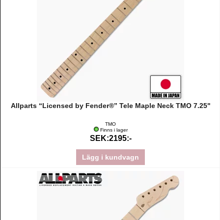
Allparts “Licensed by Fender®” Tele Maple Neck TMO 7.25"
TMO
Finns i lager
SEK:2195:-
Lägg i kundvagn