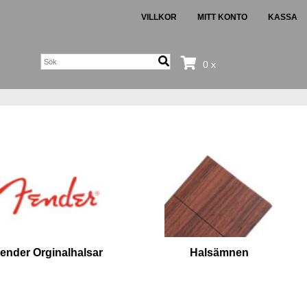
VILLKOR
MITT KONTO
KASSA
0 x
ender Orginalhalsar
Halsämnen