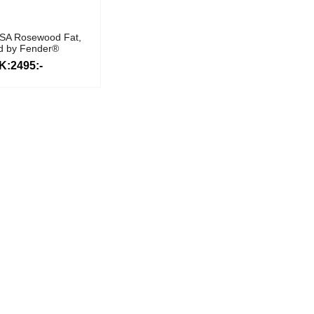
USA Rosewood Fat,
ed by Fender®
K:2495:-