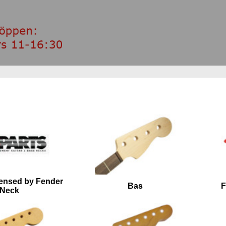
censed by Fender
Bas
F
Neck