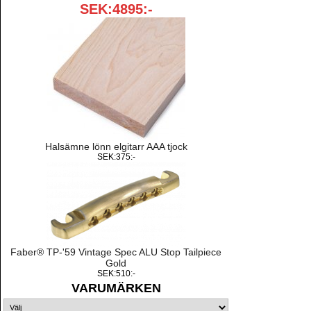
SEK:4895:-
Halsämne lönn elgitarr AAA tjock
SEK:375:-
Faber® TP-'59 Vintage Spec ALU Stop Tailpiece
Gold
SEK:510:-
VARUMÄRKEN