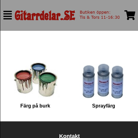
Färg på burk
Sprayfärg
Kontakt