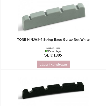
TONE NINJA® 4 String Bass Guitar Nut White
NUT-101-W1
Finns i lager
SEK:130:-
Lägg i kundvagn