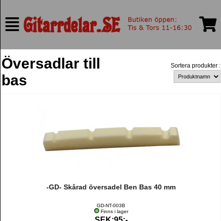
Översadlar till
Sortera produkter :
bas
-GD- Skårad översadel Ben Bas 40 mm
GD-NT-003B
Finns i lager
SEK:95:-