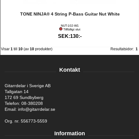
TONE NINJA® 4 String P-Bass Guitar Nut White
NUT-102-W1
Tillfälligt slut
SEK:130:-
Visar
1
till
10
(av
10
produkter)
Resultatsidor:
1
Kontakt
Gitarrdelar i Sverige AB
Tallgatan 14
172 69 Sundbyberg
Telefon: 08-380208
Email: info@gitarrdelar.se
Org. nr. 556773-5559
Information