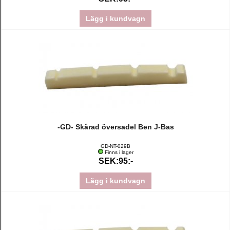
Lägg i kundvagn
-GD- Skårad översadel Ben J-Bas
GD-NT-029B
Finns i lager
SEK:95:-
Lägg i kundvagn