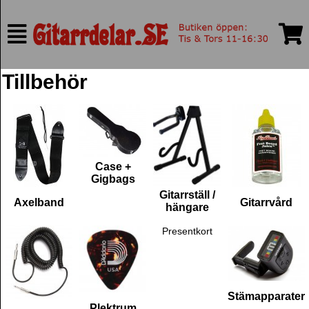
Tillbehör
Case +
Gigbags
Gitarrställ /
Axelband
Gitarrvård
hängare
Presentkort
Stämapparater
Plektrum