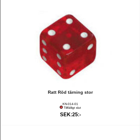
Ratt Röd tärning stor
KN-014-01
Tillfälligt slut
SEK:25:-