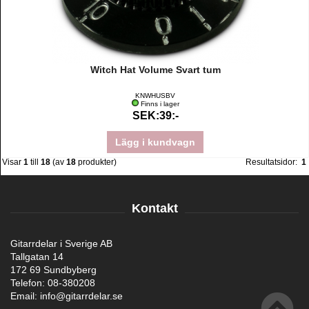
Witch Hat Volume Svart tum
KNWHUSBV
Finns i lager
SEK:39:-
Lägg i kundvagn
Visar
1
till
18
(av
18
produkter)
Resultatsidor:
1
Kontakt
Gitarrdelar i Sverige AB
Tallgatan 14
172 69 Sundbyberg
Telefon: 08-380208
Email: info@gitarrdelar.se