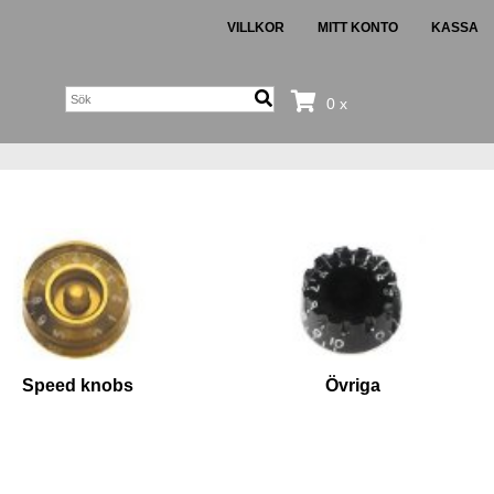
VILLKOR
MITT KONTO
KASSA
0 x
Speed knobs
Övriga