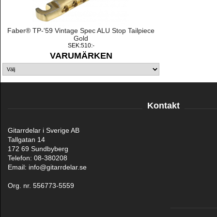
Faber® TP-'59 Vintage Spec ALU Stop Tailpiece
Gold
SEK:510:-
VARUMÄRKEN
Kontakt
Gitarrdelar i Sverige AB
Tallgatan 14
172 69 Sundbyberg
Telefon: 08-380208
Email: info@gitarrdelar.se
Org. nr. 556773-5559