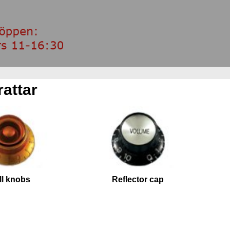
attar
ll knobs
Reflector cap