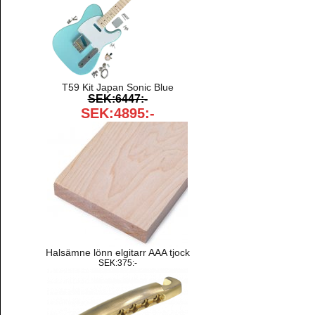
T59 Kit Japan Sonic Blue
SEK:6447:-
SEK:4895:-
Halsämne lönn elgitarr AAA tjock
SEK:375:-