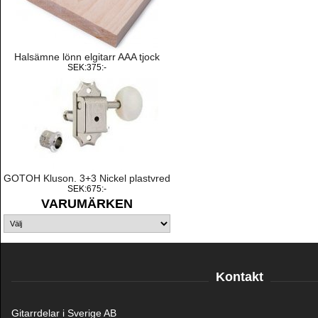
Halsämne lönn elgitarr AAA tjock
SEK:375:-
GOTOH Kluson. 3+3 Nickel plastvred
SEK:675:-
VARUMÄRKEN
Kontakt
Gitarrdelar i Sverige AB