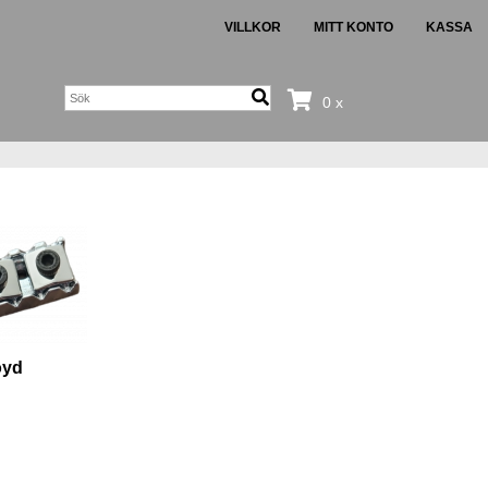
VILLKOR
MITT KONTO
KASSA
0 x
oyd