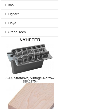
>
Bas
>
Elgitarr
>
Floyd
>
Graph Tech
NYHETER
-GD- Stratasvaj Vintage-Narrow
SEK:1275:-