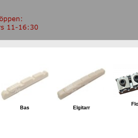
Fl
Bas
Elgitarr