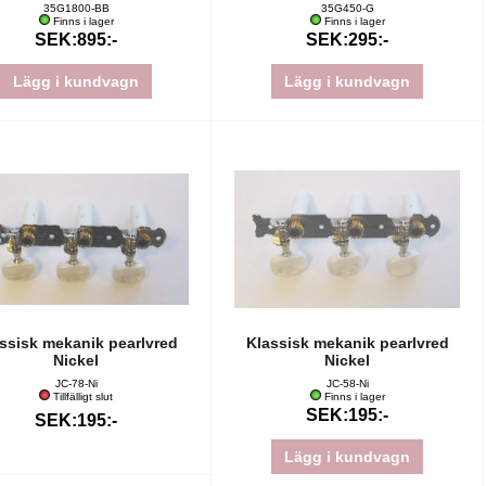
35G1800-BB
35G450-G
Finns i lager
Finns i lager
SEK:895:-
SEK:295:-
Lägg i kundvagn
Lägg i kundvagn
ssisk mekanik pearlvred
Klassisk mekanik pearlvred
Nickel
Nickel
JC-78-Ni
JC-58-Ni
Tillfälligt slut
Finns i lager
SEK:195:-
SEK:195:-
Lägg i kundvagn