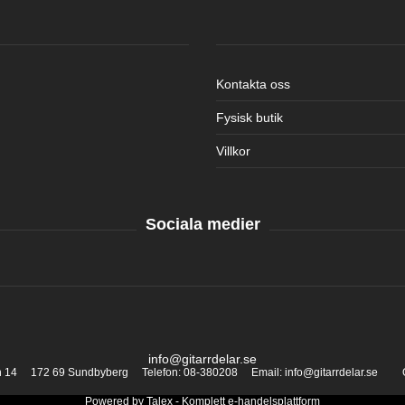
Kontakta oss
Fysisk butik
Villkor
Sociala medier
info@gitarrdelar.se
an 14 172 69 Sundbyberg Telefon: 08-380208 Email: info@gitarrdelar.se
Powered by
Talex
- Komplett
e-handelsplattform