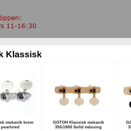
k Klassisk
isk mekanik krom
GOTOH Klassisk mekanik
GO
pearlvred
35G1800 Solid mässing
3