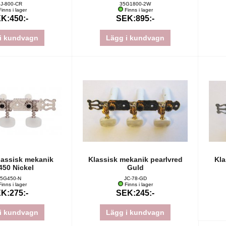
J-800-CR
35G1800-2W
inns i lager
Finns i lager
K:450:-
SEK:895:-
i kundvagn
Lägg i kundvagn
assisk mekanik
Klassisk mekanik pearlvred
Kla
50 Nickel
Guld
5G450-N
JC-78-GD
inns i lager
Finns i lager
K:275:-
SEK:245:-
i kundvagn
Lägg i kundvagn