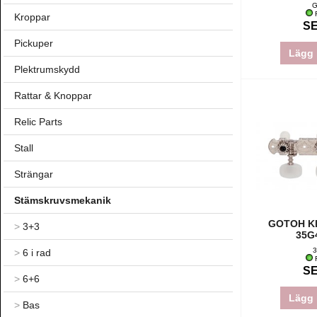
G
F
Kroppar
SE
Pickuper
Lägg 
Plektrumskydd
Rattar & Knoppar
Relic Parts
Stall
Strängar
Stämskruvsmekanik
GOTOH Kl
>
3+3
35G4
3
>
6 i rad
F
SE
>
6+6
Lägg 
>
Bas