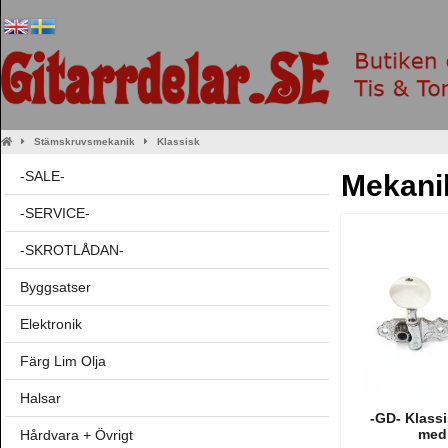
Stämskruvsmekanik
Klassisk
-SALE-
Mekani
-SERVICE-
-SKROTLÅDAN-
Byggsatser
Elektronik
Färg Lim Olja
Halsar
-GD- Klass
med 
Hårdvara + Övrigt