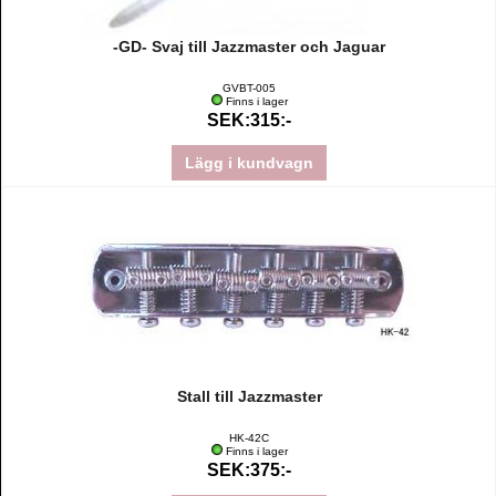
-GD- Svaj till Jazzmaster och Jaguar
GVBT-005
Finns i lager
SEK:315:-
Lägg i kundvagn
Stall till Jazzmaster
HK-42C
Finns i lager
SEK:375:-