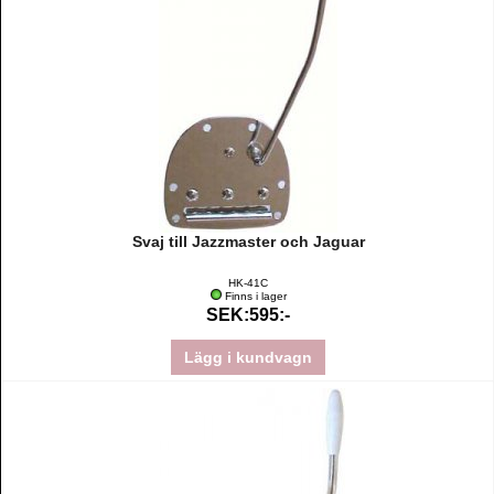
Svaj till Jazzmaster och Jaguar
HK-41C
Finns i lager
SEK:595:-
Lägg i kundvagn