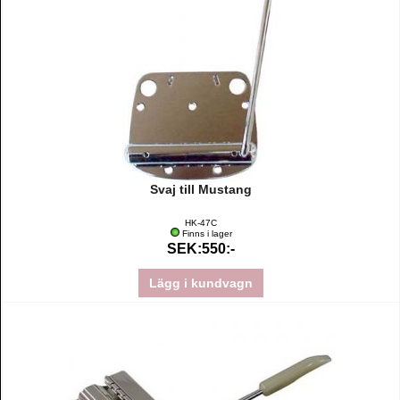
Svaj till Mustang
HK-47C
Finns i lager
SEK:550:-
Lägg i kundvagn