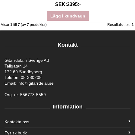
SEK:2395:-
Lägg i kundvagn
Visar
1
till
7
(av
7
produkter)
Resultatsidor:
1
Kontakt
Gitarrdelar i Sverige AB
Tallgatan 14
172 69 Sundbyberg
Telefon: 08-380208
Email: info@gitarrdelar.se
Org. nr. 556773-5559
Information
Kontakta oss
Fysisk butik