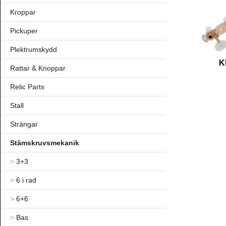
Kroppar
Pickuper
Plektrumskydd
K
Rattar & Knoppar
Relic Parts
Stall
Strängar
Stämskruvsmekanik
>
3+3
>
6 i rad
>
6+6
>
Bas