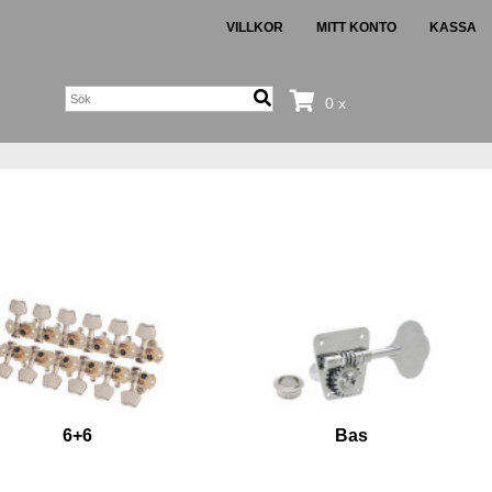
VILLKOR
MITT KONTO
KASSA
0 x
6+6
Bas