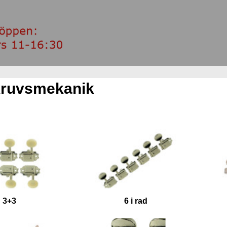
ruvsmekanik
3+3
6 i rad