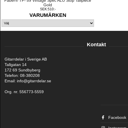
Faber® TP-'59 Vintage Spec ALU Stop Tailpiece
Gold
SEK:510:-
VARUMÄRKEN
Kontakt
Gitarrdelar i Sverige AB
Tallgatan 14
172 69 Sundbyberg
Telefon: 08-380208
Email: info@gitarrdelar.se
Org. nr. 556773-5559
Facebook