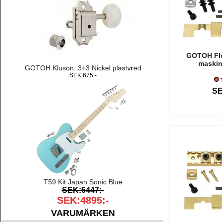
GOTOH Fl
maski
GOTOH Kluson. 3+3 Nickel plastvred
SEK:675:-
T
SE
T59 Kit Japan Sonic Blue
SEK:6447:-
SEK:4895:-
VARUMÄRKEN