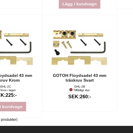
Lägg i kundvagn
oydsadel 43 mm
GOTOH Floydsadel 43 mm
kruv Krom
träskruv Svart
GHL-2C
GHL-2B
inns i lager
Tillfälligt slut
K:225:-
SEK:260:-
i kundvagn
produkter)