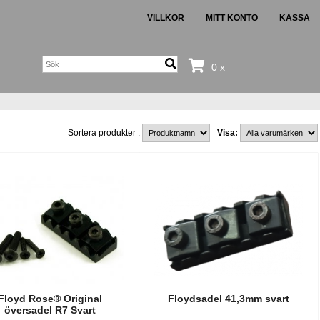
VILLKOR
MITT KONTO
KASSA
0 x
Sortera produkter :
Visa:
Floyd Rose® Original
Floydsadel 41,3mm svart
översadel R7 Svart