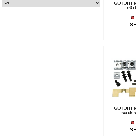
GOTOH Fl
träs
T
SE
GOTOH Fl
maski
T
SE