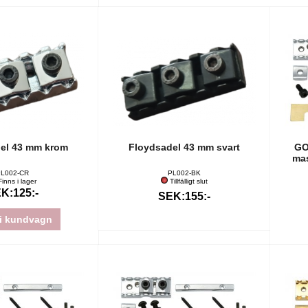
el 43 mm krom
Floydsadel 43 mm svart
GO
ma
L002-CR
PL002-BK
inns i lager
Tillfälligt slut
K:125:-
SEK:155:-
i kundvagn