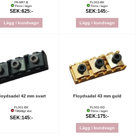
FR-NR7-B
PL003-BK
Finns i lager
Finns i lager
SEK:625:-
SEK:145:-
Lägg i kundvagn
Lägg i kundvagn
loydsadel 42 mm svart
Floydsadel 43 mm guld
PL001-BK
PL002-GD
Tillfälligt slut
Finns i lager
SEK:175:-
SEK:145:-
Lägg i kundvagn