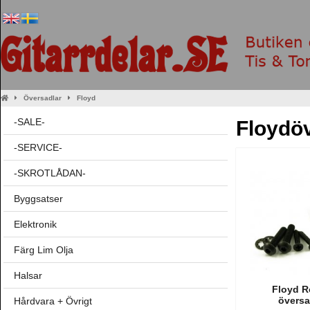
Översadlar
Floyd
-SALE-
Floydö
-SERVICE-
-SKROTLÅDAN-
Byggsatser
Elektronik
Färg Lim Olja
Halsar
Floyd R
översa
Hårdvara + Övrigt