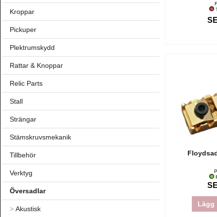
T
Kroppar
SE
Pickuper
Plektrumskydd
Rattar & Knoppar
Relic Parts
Stall
Strängar
Stämskruvsmekanik
Floydsad
Tillbehör
P
Verktyg
F
SE
Översadlar
Lägg 
>
Akustisk