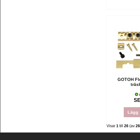
GOTOH Fl
träs
F
SE
Lägg 
Visar
1
till
26
(av
26