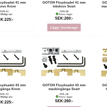
oydsadel 41 mm
GOTOH Floydsadel 41 mm
GO
kruv Krom
träskruv Svart
ma
FGR-2C
FGR-2B
illfälligt slut
Finns i lager
SEK:260:-
K:225:-
Lägg i kundvagn
oydsadel 43 mm
GOTOH Floydsadel 43 mm
GO
ngänga Krom
maskingänga Svart
GHL-1C
GHL-1B
illfälligt slut
Finns i lager
SEK:260:-
K:225:-