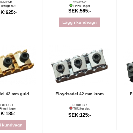
FR-NR2-B
FR-NR4-C
illfälligt slut
Finns i lager
SEK:565:-
K:625:-
Lägg i kundvagn
el 42 mm guld
Floydsadel 42 mm krom
F
L001-GD
PL001-CR
inns i lager
Tillfälligt slut
K:185:-
SEK:125:-
i kundvagn