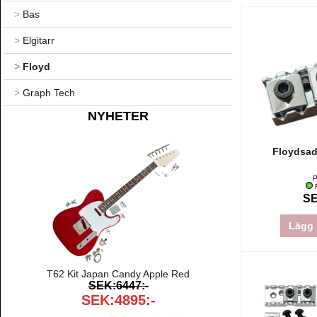
>
Bas
>
Elgitarr
>
Floyd
>
Graph Tech
NYHETER
Floydsad
P
F
SE
Lägg 
T62 Kit Japan Candy Apple Red
SEK:6447:-
SEK:4895:-