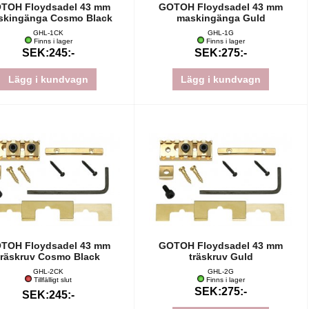
TOH Floydsadel 43 mm
GOTOH Floydsadel 43 mm
skingänga Cosmo Black
maskingänga Guld
GHL-1CK
GHL-1G
Finns i lager
Finns i lager
SEK:245:-
SEK:275:-
Lägg i kundvagn
Lägg i kundvagn
TOH Floydsadel 43 mm
GOTOH Floydsadel 43 mm
träskruv Cosmo Black
träskruv Guld
GHL-2CK
GHL-2G
Tillfälligt slut
Finns i lager
SEK:275:-
SEK:245:-