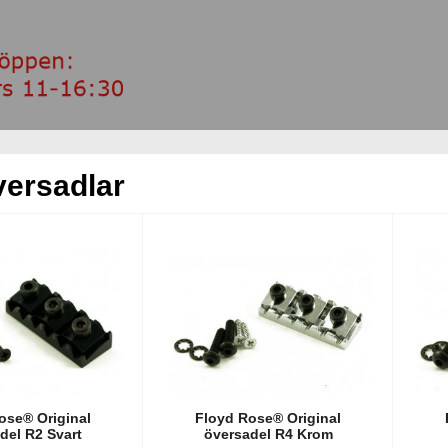
versadlar
ose® Original
Floyd Rose® Original
del R2 Svart
översadel R4 Krom