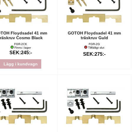
TOH Floydsadel 41 mm
GOTOH Floydsadel 41 mm
träskruv Cosmo Black
träskruv Guld
FGR-2CK
FGR-2G
Finns i lager
Tillfälligt slut
SEK:245:-
SEK:275:-
Lägg i kundvagn