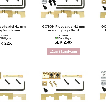
oydsadel 41 mm
GOTOH Floydsadel 41 mm
GO
ngänga Krom
maskingänga Svart
FGR-1C
FGR-1B
illfälligt slut
Finns i lager
SEK:260:-
K:225:-
Lägg i kundvagn