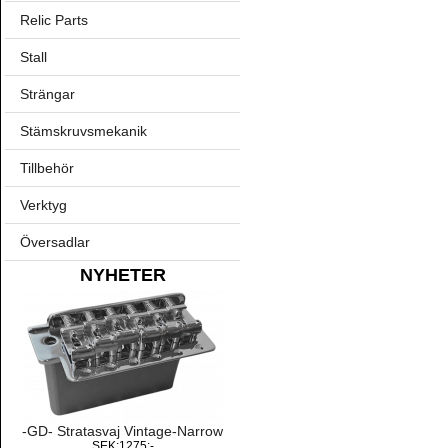
Relic Parts
Stall
Strängar
Stämskruvsmekanik
Tillbehör
Verktyg
Översadlar
NYHETER
-GD- Stratasvaj Vintage-Narrow
SEK:1275:-