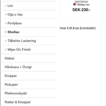
920735210
Tillfälligt slut
>
Lim
SEK:230:-
>
Olja o Vax
>
Porfyllare
Visar
1
till
2
(av
2
produkter)
>
Shellac
>
Tillbehör Lackering
>
Wipe-On Finish
Halsar
Hårdvara + Övrigt
Kroppar
Pickuper
Plektrumskydd
Rattar & Knoppar