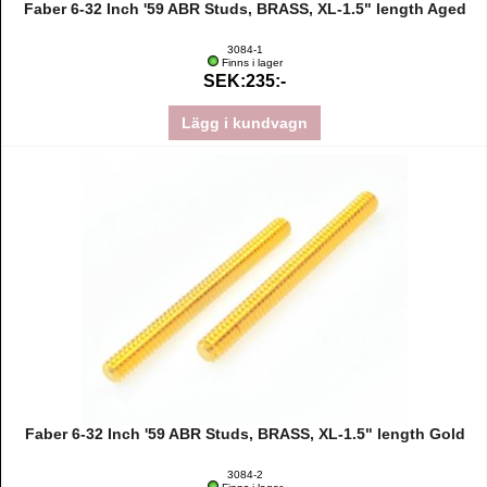
Faber 6-32 Inch '59 ABR Studs, BRASS, XL-1.5" length Aged
3084-1
Finns i lager
SEK:235:-
Lägg i kundvagn
Faber 6-32 Inch '59 ABR Studs, BRASS, XL-1.5" length Gold
3084-2