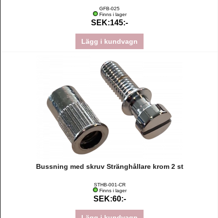
GFB-025
Finns i lager
SEK:145:-
Lägg i kundvagn
Bussning med skruv Stränghållare krom 2 st
STHB-001-CR
Finns i lager
SEK:60:-
Lägg i kundvagn