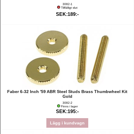
3082-1
Tillfälligt slut
SEK:189:-
Faber 6-32 Inch '59 ABR Steel Studs Brass Thumbwheel Kit
Gold
3082-2
Finns i lager
SEK:195:-
Lägg i kundvagn