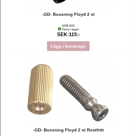
-GD- Bussning Floyd 2 st
GFB-005
Finns i lager
SEK:115:-
Lägg i kundvagn
-GD- Bussning Floyd 2 st Rostfritt