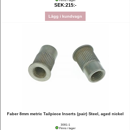
Finns i lager
SEK:215:-
Lägg i kundvagn
Faber 8mm metric Tailpiece Inserts (pair) Steel, aged nickel
3081-1
Finns i lager