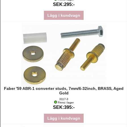
SEK:295:-
Lägg i kundvagn
Faber '59 ABR-1 converter studs, 7mm/6-32inch, BRASS, Aged
Gold
3117-3
Finns i lager
SEK:395:-
Lägg i kundvagn