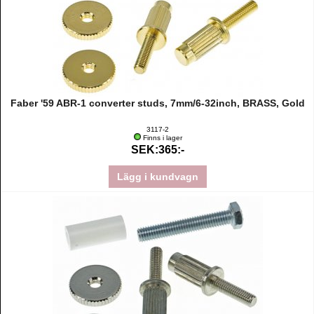
Faber '59 ABR-1 converter studs, 7mm/6-32inch, BRASS, Gold
3117-2
Finns i lager
SEK:365:-
Lägg i kundvagn