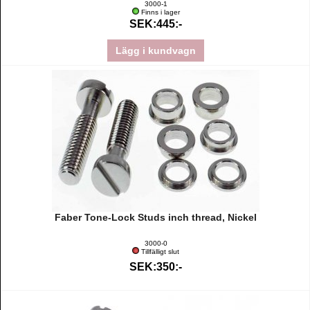
3000-1
Finns i lager
SEK:445:-
Lägg i kundvagn
Faber Tone-Lock Studs inch thread, Nickel
3000-0
Tillfälligt slut
SEK:350:-