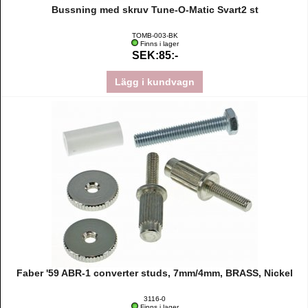
Bussning med skruv Tune-O-Matic Svart2 st
TOMB-003-BK
Finns i lager
SEK:85:-
Lägg i kundvagn
Faber '59 ABR-1 converter studs, 7mm/4mm, BRASS, Nickel
3116-0
Finns i lager