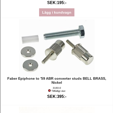
SEK:195:-
Lägg i kundvagn
Faber Epiphone to '59 ABR converter studs BELL BRASS,
Nickel
3160-0
Tillfälligt slut
SEK:395:-