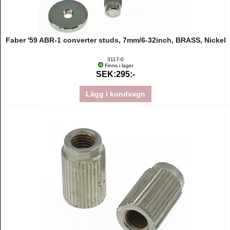
Faber '59 ABR-1 converter studs, 7mm/6-32inch, BRASS, Nickel
3117-0
Finns i lager
SEK:295:-
Lägg i kundvagn