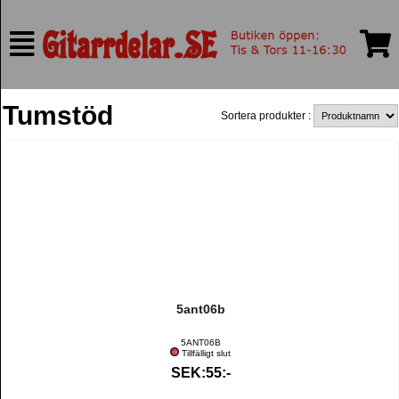
Tumstöd
Sortera produkter :
5ant06b
5ANT06B
Tillfälligt slut
SEK:55:-