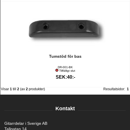
Tumstöd för bas
DR-001-BK
Tillfälligt slut
SEK:40:-
Visar
1
till
2
(av
2
produkter)
Resultatsidor:
1
Kontakt
Gitarrdelar i Sverige AB
Tallgatan 14