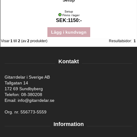
Setup
Setup
Finns i lager
SEK:1150:-
Lägg i kundvagn
Visar
1
till
2
(av
2
produkter)
Resultatsidor:
1
Kontakt
Gitarrdelar i Sverige AB
Tallgatan 14
172 69 Sundbyberg
Telefon: 08-380208
Email: info@gitarrdelar.se
Org. nr. 556773-5559
Information