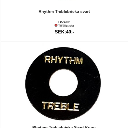
Rhythm-Treblebricka svart
LP-SW-B
Tillfälligt slut
SEK:40:-
Rhythm-Treblebricka Svart Korea