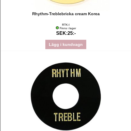
Rhythm-Treblebricka cream Korea
RTK-I
Finns i lager
SEK:25:-
Lägg i kundvagn