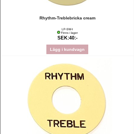
Rhythm-Treblebricka cream
LP-SW-I
Finns i lager
SEK:40:-
Lägg i kundvagn