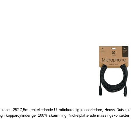
kabel, 25'/ 7,5m, enkelledande Ultrafinkardelig kopparledare, Heavy Duty
skä
ng i kopparcylinder ger 100% skärmning, Nickelplätterade mässingskontakter , O