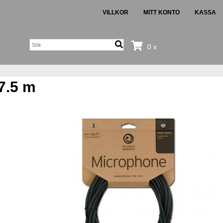
VILLKOR
MITT KONTO
KASSA
0 x
7.5 m