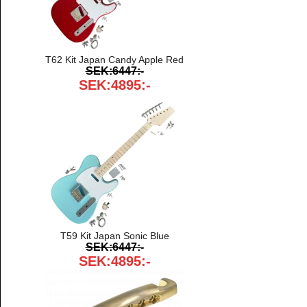
T62 Kit Japan Candy Apple Red
SEK:6447:-
SEK:4895:-
T59 Kit Japan Sonic Blue
SEK:6447:-
SEK:4895:-