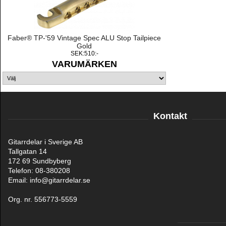
Faber® TP-'59 Vintage Spec ALU Stop Tailpiece
Gold
SEK:510:-
VARUMÄRKEN
Kontakt
Gitarrdelar i Sverige AB
Tallgatan 14
172 69 Sundbyberg
Telefon: 08-380208
Email: info@gitarrdelar.se
Org. nr. 556773-5559