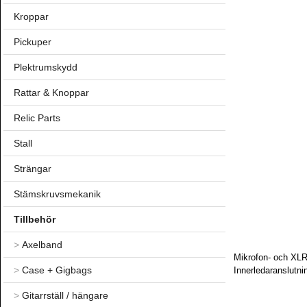
Kroppar
Pickuper
Plektrumskydd
Rattar & Knoppar
Relic Parts
Stall
Strängar
Stämskruvsmekanik
Tillbehör
>
Axelband
Mikrofon- och XLR-
>
Case + Gigbags
Innerledaranslutni
>
Gitarrställ / hängare