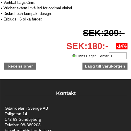
• Vertikal färgskärm.
• Vridbar skärm i två led för optimal vinkel.
• Diskret och kompakt design.
• Erbjuds i 6 olika färger.
SEK:209:-
SEK:180:-
-14%
Finns i lager Antal:
Recensioner
Kontakt
Gitarrdelar i Sverige AB
Tallgatan 14
172 69 Sundbyberg
Telefon: 08-380208
Email: info@gitarrdelar.se