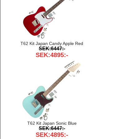
T62 Kit Japan Candy Apple Red
SEK:6447:-
SEK:4895:-
T62 Kit Japan Sonic Blue
SEK:6447:-
SEK:4895:-