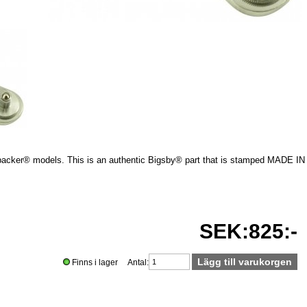
backer® models. This is an authentic Bigsby® part that is stamped MADE IN
SEK:825:-
Finns i lager Antal: