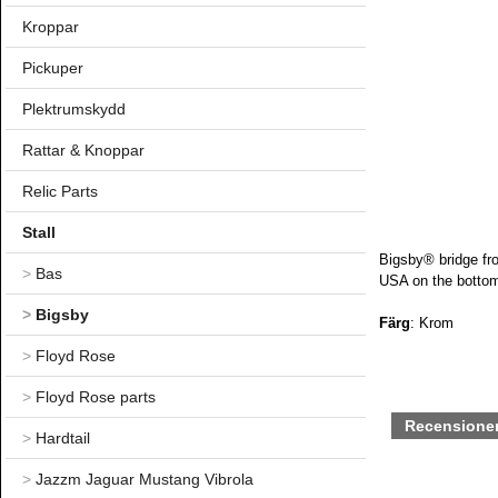
Kroppar
Pickuper
Plektrumskydd
Rattar & Knoppar
Relic Parts
Stall
Bigsby® bridge fr
>
Bas
USA on the botto
>
Bigsby
Färg
: Krom
>
Floyd Rose
>
Floyd Rose parts
Recensione
>
Hardtail
>
Jazzm Jaguar Mustang Vibrola