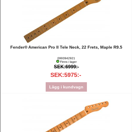
Fender® American Pro II Tele Neck, 22 Frets, Maple R9.5
0993942921
Finns i lager
SEK:6999:-
SEK:5975:-
Lägg i kundvagn