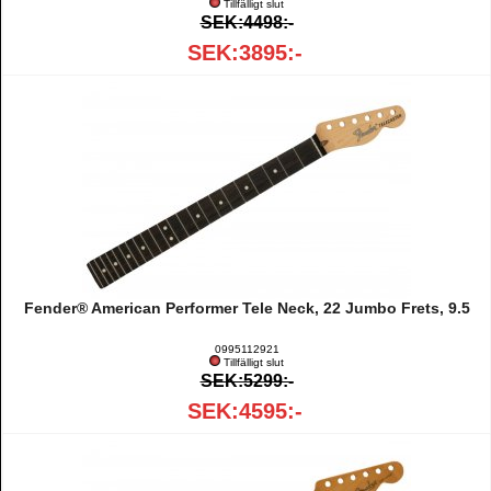
Tillfälligt slut
SEK:4498:-
SEK:3895:-
Fender® American Performer Tele Neck, 22 Jumbo Frets, 9.5
0995112921
Tillfälligt slut
SEK:5299:-
SEK:4595:-