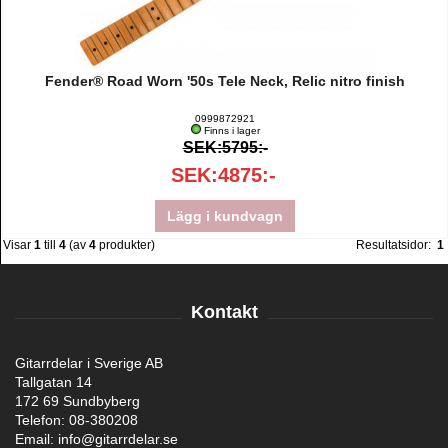
Fender® Road Worn '50s Tele Neck, Relic nitro finish
0999872921
Finns i lager
SEK:5795:-
SEK:4875:-
Lägg i kundvagn
Visar
1
till
4
(av
4
produkter)
Resultatsidor:
1
Kontakt
Gitarrdelar i Sverige AB
Tallgatan 14
172 69 Sundbyberg
Telefon: 08-380208
Email: info@gitarrdelar.se