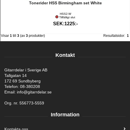
Tonerider HSS Birmingham set White
HSS2-W
Tillfälligt slut
SEK:1225:-
Visar
1
till
3
(av
3
produkter)
Resultatsidor:
1
Kontakt
Gitarrdelar i Sverige AB
Tallgatan 14
172 69 Sundbyberg
Telefon: 08-380208
Email: info@gitarrdelar.se
Org. nr. 556773-5559
Information
Kontakta oss