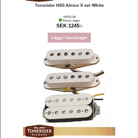
Tonerider HSS Alnico II set White
HSS1-W
Finns i lager
SEK:1245:-
Lägg i kundvagn