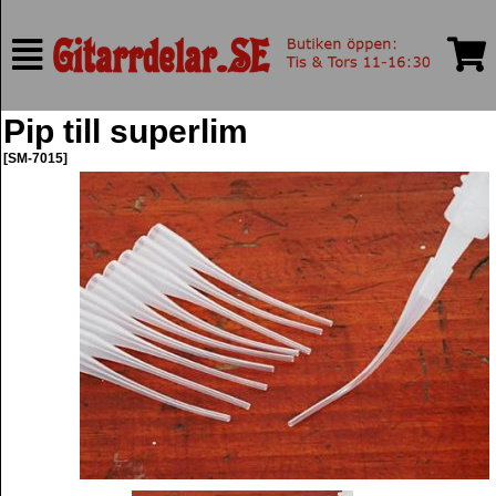
Pip till superlim
[SM-7015]