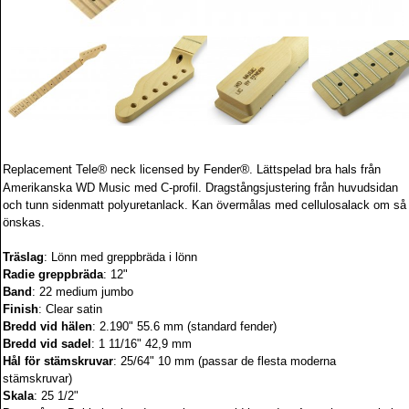
®
®
Replacement Tele
neck licensed by Fender
. Lättspelad bra hals från
Amerikanska WD Music med C-profil.
Dragstångsjustering från huvudsidan
och tunn sidenmatt polyuretanlack. Kan övermålas med cellulosalack om så
önskas.
Träslag
: Lönn med greppbräda i lönn
Radie
greppbräda
: 12"
Band
: 22 medium jumbo
Finish
: Clear satin
Bredd vid hälen
: 2.190" 55.6 mm (standard fender)
Bredd vid sadel
: 1 11/16" 42,9 mm
Hål för stämskruvar
: 25/64" 10 mm (passar de flesta moderna
stämskruvar)
Skala
: 25 1/2"