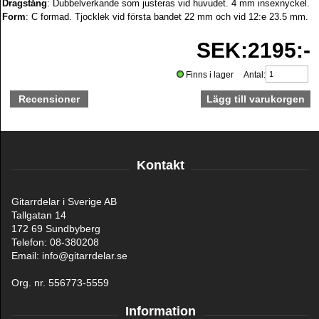
Dragstång
: Dubbelverkande som justeras vid huvudet. 4 mm insexnyckel.
Form
: C formad. Tjocklek vid första bandet 22 mm och vid 12:e 23.5 mm.
SEK:2195:-
Finns i lager Antal:
Recensioner
Kontakt
Gitarrdelar i Sverige AB
Tallgatan 14
172 69 Sundbyberg
Telefon: 08-380208
Email: info@gitarrdelar.se
Org. nr. 556773-5559
Information