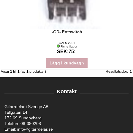
-GD- Fotswitch
GAFS-2201
Finns i lager
SEK:75:-
Lägg i kundvagn
Visar
1
till
1
(av
1
produkter)
Resultatsidor:
1
Kontakt
Gitarrdelar i Sverige AB
Tallgatan 14
172 69 Sundbyberg
Telefon: 08-380208
Email: info@gitarrdelar.se