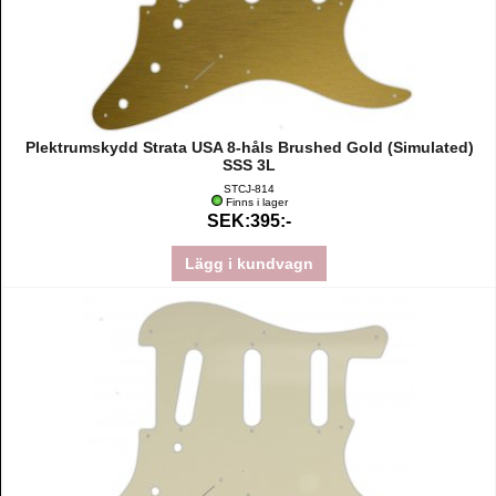
Plektrumskydd Strata USA 8-håls Brushed Gold (Simulated)
SSS 3L
STCJ-814
Finns i lager
SEK:395:-
Lägg i kundvagn