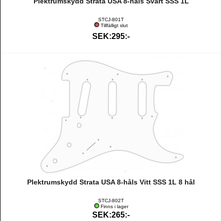
Plektrumskydd Strata USA 8-håls Svart SSS 1L
STCJ-801T
Tillfälligt slut
SEK:295:-
Plektrumskydd Strata USA 8-håls Vitt SSS 1L 8 hål
STCJ-802T
Finns i lager
SEK:265:-