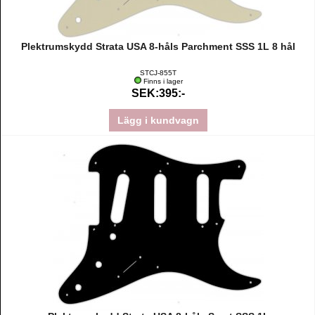
Plektrumskydd Strata USA 8-håls Parchment SSS 1L 8 hål
STCJ-855T
Finns i lager
SEK:395:-
Lägg i kundvagn