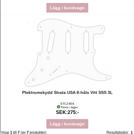
Lägg i kundvagn
Plektrumskydd Strata USA 8-håls Vitt SSS 3L
STCJ-804
Finns i lager
SEK:275:-
Lägg i kundvagn
Visar
1
till
7
(av
7
produkter)
Resultatsidor:
1