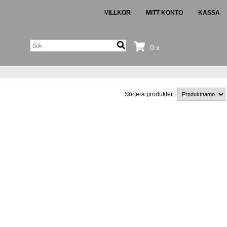
VILLKOR
MITT KONTO
KASSA
0 x
Sortera produkter :