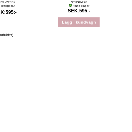
HSH-228BK
STHSH-228
illfälligt slut
Finns i lager
SEK:595:-
K:595:-
Lägg i kundvagn
odukter)