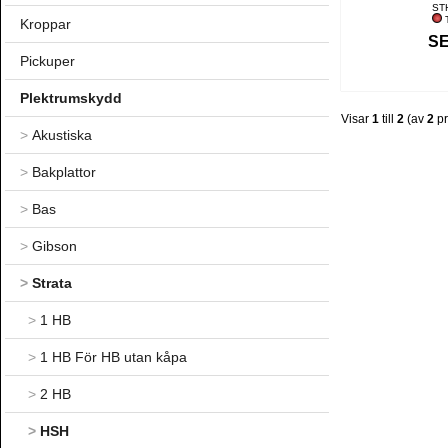
ST
T
Kroppar
SE
Pickuper
Plektrumskydd
Visar
1
till
2
(av
2
pr
>
Akustiska
>
Bakplattor
>
Bas
>
Gibson
>
Strata
>
1 HB
>
1 HB För HB utan kåpa
>
2 HB
>
HSH