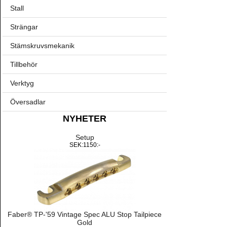
Stall
Strängar
Stämskruvsmekanik
Tillbehör
Verktyg
Översadlar
NYHETER
Setup
SEK:1150:-
Faber® TP-'59 Vintage Spec ALU Stop Tailpiece
Gold