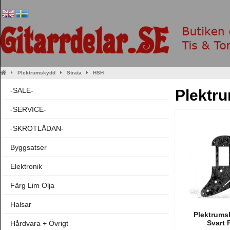
Plektrumskydd
Strata
HSH
-SALE-
Plektr
-SERVICE-
-SKROTLÅDAN-
Byggsatser
Elektronik
Färg Lim Olja
Halsar
Plektrums
Svart 
Hårdvara + Övrigt