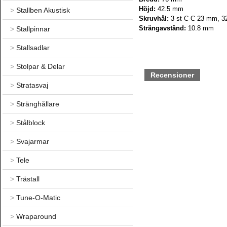
Höjd:
42.5 mm
>
Stallben Akustisk
Skruvhål:
3 st C-C 23 mm, 32
Strängavstånd:
10.8 mm
>
Stallpinnar
>
Stallsadlar
>
Stolpar & Delar
Recensioner
>
Stratasvaj
>
Stränghållare
>
Stålblock
>
Svajarmar
>
Tele
>
Trästall
>
Tune-O-Matic
>
Wraparound