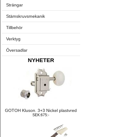
Strängar
Stämskruvsmekanik
Tillbehör
Verktyg
Översadlar
NYHETER
GOTOH Kluson. 3+3 Nickel plastvred
SEK:675:-