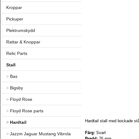
Kroppar
Pickuper
Plektrumskydd
Rattar & Knoppar
Relic Parts
Stall
>
Bas
>
Bigsby
>
Floyd Rose
>
Floyd Rose parts
Hardtail stall med bockade st
>
Hardtail
Färg:
Svart
>
Jazzm Jaguar Mustang Vibrola
Bredd:
76 mm