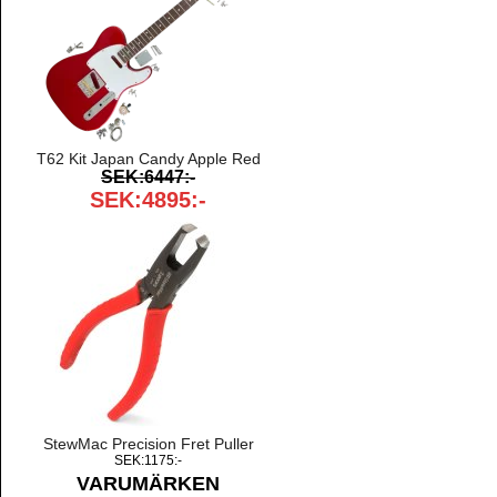
T62 Kit Japan Candy Apple Red
SEK:6447:-
SEK:4895:-
StewMac Precision Fret Puller
SEK:1175:-
VARUMÄRKEN