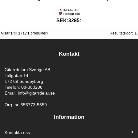
STMG-62-TR
Tillfälligt slut
SEK:3295:-
Visar
1
till
1
(av
1
produkter)
Resultatsidor:
1
Kontakt
Gitarrdelar i Sverige AB
Tallgatan 14
172 69 Sundbyberg
Telefon: 08-380208
Email: info@gitarrdelar.se
Org. nr. 556773-5559
Information
Kontakta oss