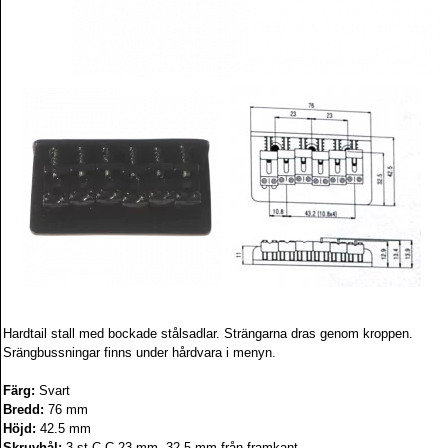
Hardtail stall med bockade stålsadlar. Strängarna dras genom kroppen.
Srängbussningar finns under hårdvara i menyn.
Färg:
Svart
Bredd:
76 mm
Höjd:
42.5 mm
Skruvhål:
3 st C-C 23 mm, 32,5 mm från framkant.