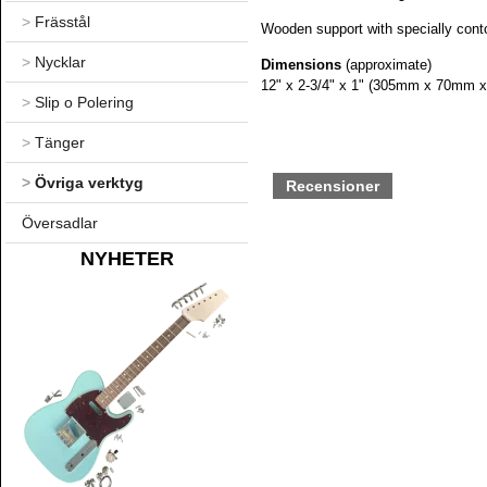
>
Frässtål
Wooden support with specially contou
>
Nycklar
Dimensions
(approximate)
12" x 2-3/4" x 1" (305mm x 70mm 
>
Slip o Polering
>
Tänger
>
Övriga verktyg
Recensioner
Översadlar
NYHETER