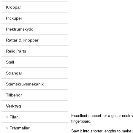
Kroppar
Pickuper
Plektrumskydd
Rattar & Knoppar
Relic Parts
Stall
Strängar
Stämskruvsmekanik
Tillbehör
Verktyg
Excellent support for a guitar neck 
>
Filar
fingerboard.
>
Fräsmallar
Saw it into shorter lengths to make l