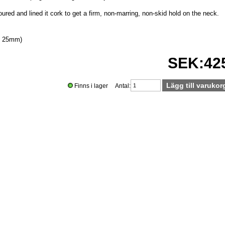
red and lined it cork to get a firm, non-marring, non-skid hold on the neck.
x 25mm)
SEK:425
Finns i lager Antal: