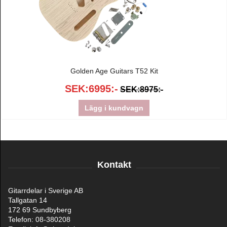
Golden Age Guitars T52 Kit
SEK:6995:-
SEK:8975:-
Lägg i kundvagn
Kontakt
Gitarrdelar i Sverige AB
Tallgatan 14
172 69 Sundbyberg
Telefon: 08-380208