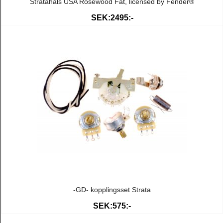
Stratahals USA Rosewood Fat, licensed by Fender®
SEK:2495:-
-GD- kopplingsset Strata
SEK:575:-