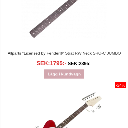
Allparts “Licensed by Fender®” Strat RW Neck SRO-C JUMBO
SEK:1795:-
SEK:2395:-
Lägg i kundvagn
-24%