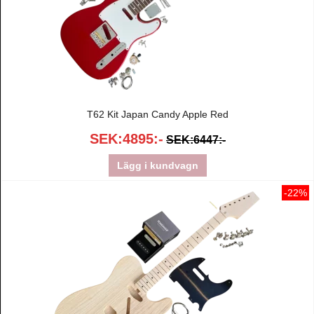
T62 Kit Japan Candy Apple Red
SEK:4895:-
SEK:6447:-
Lägg i kundvagn
-22%