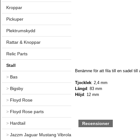
Kroppar
Pickuper
Plektrumskydd
Rattar & Knoppar
Relic Parts
Stall
Benämne för att fila till en sadel till
>
Bas
Tjocklek
: 2,4 mm
>
Bigsby
Längd
: 83 mm
Höjd
: 12 mm
>
Floyd Rose
>
Floyd Rose parts
>
Hardtail
Recensioner
>
Jazzm Jaguar Mustang Vibrola