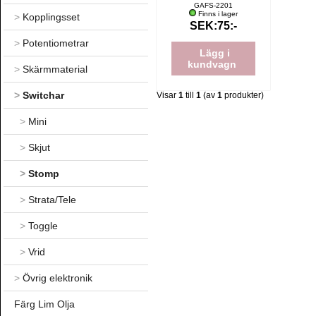
GAFS-2201
Finns i lager
>
Kopplingsset
SEK:75:-
>
Potentiometrar
Lägg i
kundvagn
>
Skärmmaterial
>
Switchar
Visar
1
till
1
(av
1
produkter)
>
Mini
>
Skjut
>
Stomp
>
Strata/Tele
>
Toggle
>
Vrid
>
Övrig elektronik
Färg Lim Olja