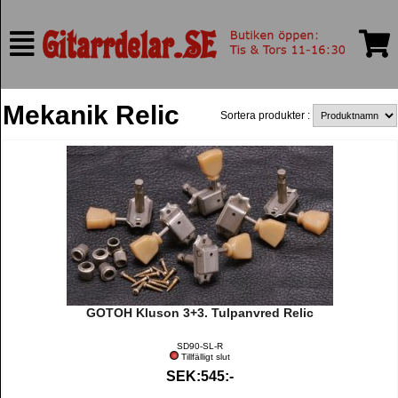
Mekanik Relic
Sortera produkter :
GOTOH Kluson 3+3. Tulpanvred Relic
SD90-SL-R
Tillfälligt slut
SEK:545:-