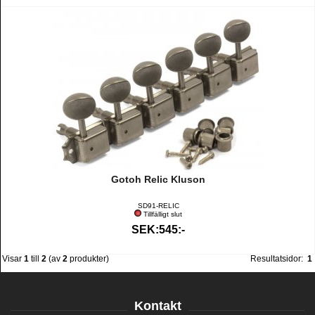
Gotoh Relic Kluson
SD91-RELIC
Tillfälligt slut
SEK:545:-
Visar
1
till
2
(av
2
produkter)
Resultatsidor:
1
Kontakt