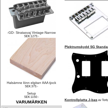
-GD- Stratasvaj Vintage-Narrow
SEK:1275:-
Plektrumskydd SG Standar
Halsämne lönn elgitarr AAA tjock
SEK:375:-
Setup
SEK:1150:-
Kontrollplatta J-bas
av Torb
VARUMÄRKEN