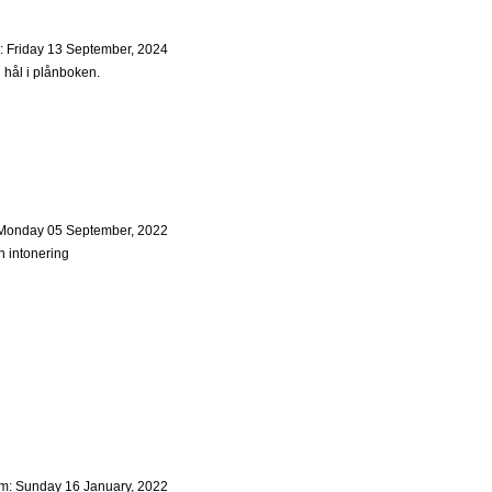
: Friday 13 September, 2024
 hål i plånboken.
 Monday 05 September, 2022
h intonering
um: Sunday 16 January, 2022