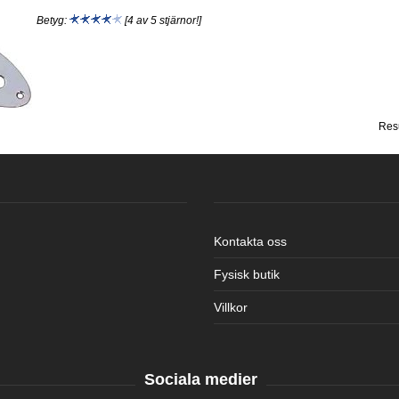
Betyg:
[4 av 5 stjärnor!]
Res
Kontakta oss
Fysisk butik
Villkor
Sociala medier