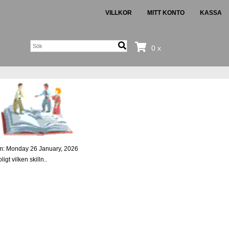
VILLKOR
MITT KONTO
KASSA
0 x
um: Monday 26 January, 2026
igt vilken skilln..