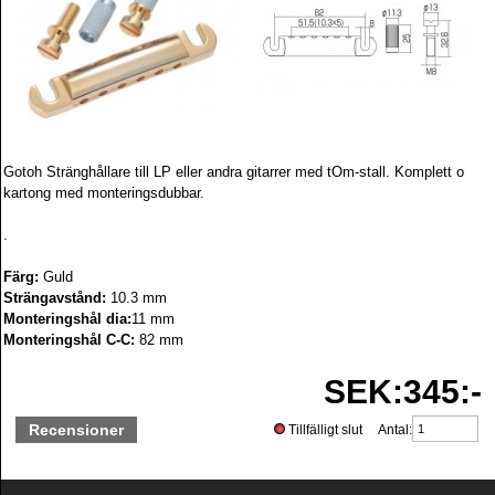
Gotoh Stränghållare till LP eller andra gitarrer med tOm-stall. Komplett o
kartong med monteringsdubbar.
.
Färg:
Guld
Strängavstånd:
10.3 mm
Monteringshål dia:
11 mm
Monteringshål C-C:
82 mm
SEK:345:-
Recensioner
Tillfälligt slut Antal: