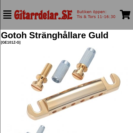
Gotoh Stränghållare Guld
[GE101Z-G]