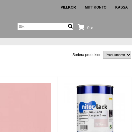
VILLKOR
MITT KONTO
KASSA
0 x
Sortera produkter :