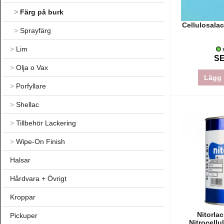
>
Färg på burk
Cellulosala
>
Sprayfärg
>
Lim
F
SE
>
Olja o Vax
Lägg 
>
Porfyllare
>
Shellac
>
Tillbehör Lackering
>
Wipe-On Finish
Halsar
Hårdvara + Övrigt
Kroppar
Nitorla
Pickuper
Nitrocell