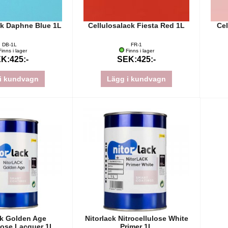
ck Daphne Blue 1L
Cellulosalack Fiesta Red 1L
Cel
DB-1L
FR-1
inns i lager
Finns i lager
K:425:-
SEK:425:-
i kundvagn
Lägg i kundvagn
ck Golden Age
Nitorlack Nitrocellulose White
ulose Lacquer 1L
Primer 1L