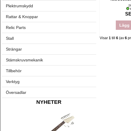
Plektrumskydd
2
F
SE
Rattar & Knoppar
Lägg 
Relic Parts
Stall
Visar
1
till
6
(av
6
pr
Strängar
Stämskruvsmekanik
Tillbehör
Verktyg
Översadlar
NYHETER