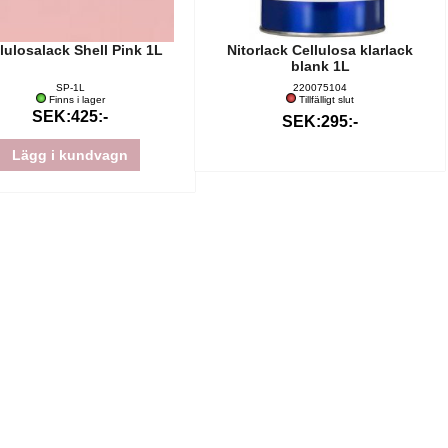
lulosalack Shell Pink 1L
Nitorlack Cellulosa klarlack
blank 1L
SP-1L
220075104
Finns i lager
Tillfälligt slut
SEK:425:-
SEK:295:-
Lägg i kundvagn