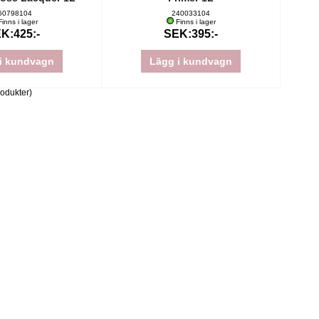
60798104
240033104
inns i lager
Finns i lager
K:425:-
SEK:395:-
i kundvagn
Lägg i kundvagn
odukter)