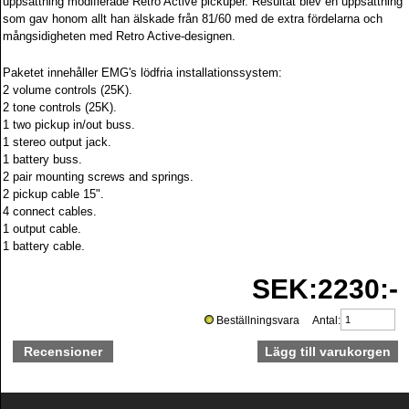
uppsättning modifierade Retro Active pickuper. Resultat blev en uppsättning
som gav honom allt han älskade från 81/60 med de extra fördelarna och
mångsidigheten med Retro Active-designen.
Paketet innehåller EMG's lödfria installationssystem:
2 volume controls (25K).
2 tone controls (25K).
1 two pickup in/out buss.
1 stereo output jack.
1 battery buss.
2 pair mounting screws and springs.
2 pickup cable 15".
4 connect cables.
1 output cable.
1 battery cable.
SEK:2230:-
Beställningsvara Antal:
Recensioner