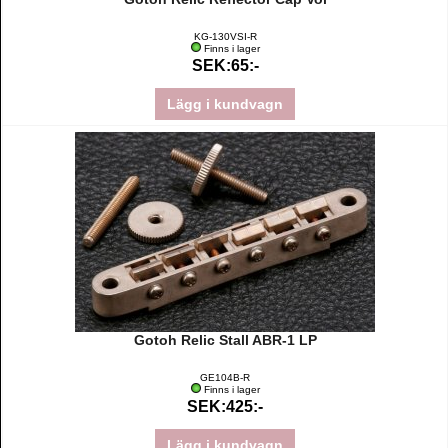
KG-130VSI-R
Finns i lager
SEK:65:-
Lägg i kundvagn
Gotoh Relic Stall ABR-1 LP
GE104B-R
Finns i lager
SEK:425:-
Lägg i kundvagn