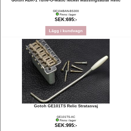
Gotoh ABR-1 Tune-O-Matic Nickel Mässingsadlar Relic
GE104BAN-BS300
Finns i lager
SEK:695:-
Lägg i kundvagn
Gotoh GE101TS Relic Stratasvaj
GE101TS-AC
Finns i lager
SEK:995:-