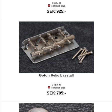
FB30-R
Tillfälligt slut
SEK:925:-
Gotoh Relic basstall
VTB4-R
Tillfälligt slut
SEK:795:-