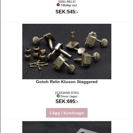
SD91-RELIC
Tillfälligt slut
SEK:545:-
Gotoh Relic Kluson Staggered
21333ANS-STG1
Finns i lager
SEK:695:-
Lägg i kundvagn