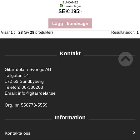
BU-KAN92
Finns i lager
SEK:195:-
Lägg i kundvagn
Visar
1
till
28
(av
28
produkter)
Resultatsidor:
1
Kontakt
Gitarrdelar i Sverige AB
Tallgatan 14
172 69 Sundbyberg
Telefon: 08-380208
Email: info@gitarrdelar.se
Org. nr. 556773-5559
Information
Kontakta oss