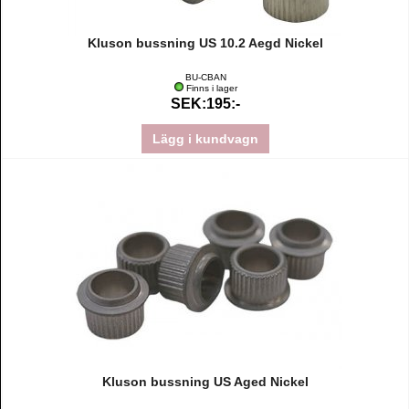
Kluson bussning US 10.2 Aegd Nickel
BU-CBAN
Finns i lager
SEK:195:-
Lägg i kundvagn
Kluson bussning US Aged Nickel