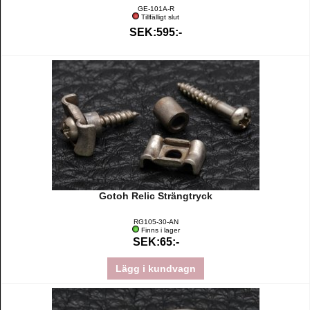
GE-101A-R
Tillfälligt slut
SEK:595:-
Gotoh Relic Strängtryck
RG105-30-AN
Finns i lager
SEK:65:-
Lägg i kundvagn