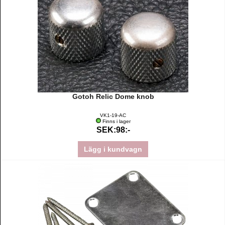
Gotoh Relic Dome knob
VK1-19-AC
Finns i lager
SEK:98:-
Lägg i kundvagn