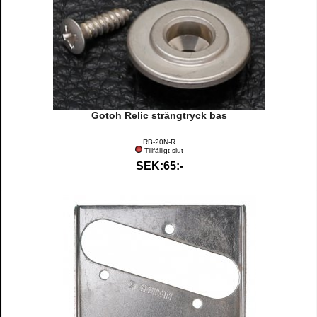
Gotoh Relic strängtryck bas
RB-20N-R
Tillfälligt slut
SEK:65:-