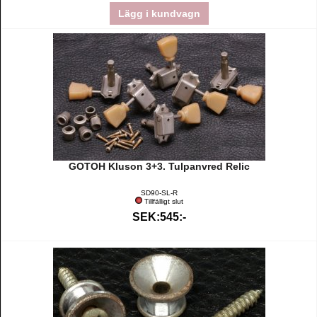
Lägg i kundvagn
GOTOH Kluson 3+3. Tulpanvred Relic
SD90-SL-R
Tillfälligt slut
SEK:545:-