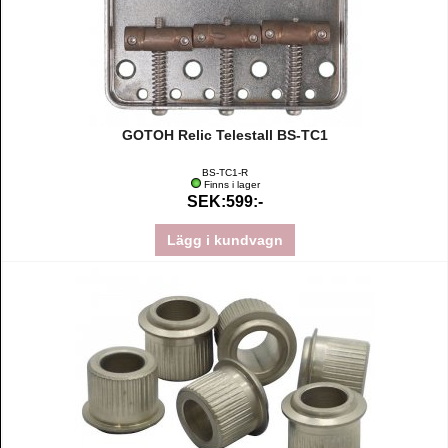
GOTOH Relic Telestall BS-TC1
BS-TC1-R
Finns i lager
SEK:599:-
Lägg i kundvagn