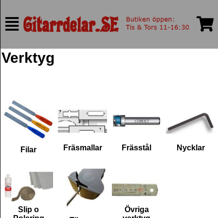
Verktyg
Fräsmallar
Frässtål
Nycklar
Filar
Slip o
Övriga