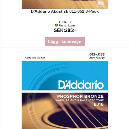
D'Addario Akustisk 011-052 3-Pack
EJ26-3D
Finns i lager
SEK:295:-
Lägg i kundvagn