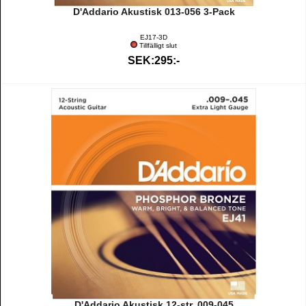
D'Addario Akustisk 013-056 3-Pack
EJ17-3D
Tillfälligt slut
SEK:295:-
D'Addario Akustisk 12-str. 009-045