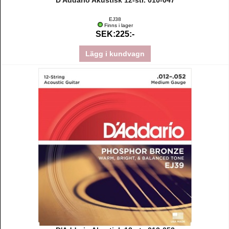
D'Addario Akustisk 12-str. 010-047
EJ38
Finns i lager
SEK:225:-
Lägg i kundvagn