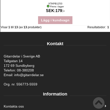
XTAPB1253
Finns i lager
SEK:179:-
Lägg i kundvagn
Visar
1
till
13
(av
13
produkter)
Resultatsidor:
1
Kontakt
Gitarrdelar i Sverige AB
Tallgatan 14
172 69 Sundbyberg
Telefon: 08-380208
Email: info@gitarrdelar.se
Org. nr. 556773-5559
Information
Kontakta oss