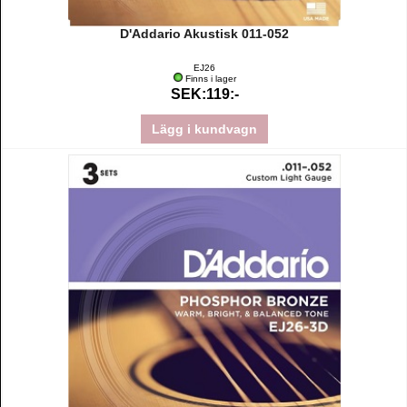
D'Addario Akustisk 011-052
EJ26
Finns i lager
SEK:119:-
Lägg i kundvagn