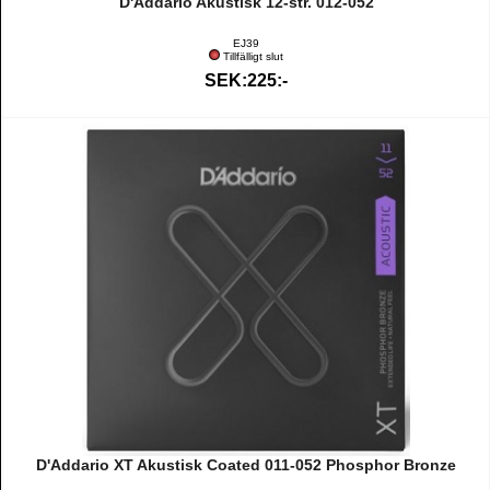
D'Addario Akustisk 12-str. 012-052
EJ39
Tillfälligt slut
SEK:225:-
D'Addario XT Akustisk Coated 011-052 Phosphor Bronze