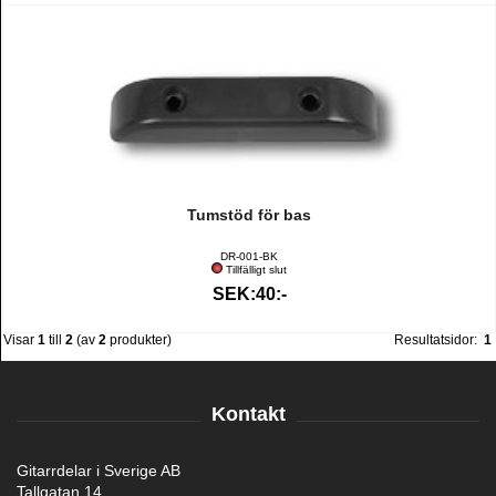
Tumstöd för bas
DR-001-BK
Tillfälligt slut
SEK:40:-
Visar
1
till
2
(av
2
produkter)
Resultatsidor:
1
Kontakt
Gitarrdelar i Sverige AB
Tallgatan 14