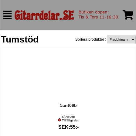
Tumstöd
Sortera produkter :
5ant06b
5ANT06B
Tillfälligt slut
SEK:55:-