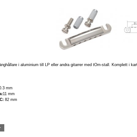
ränghållare i aluminium till LP eller andra gitarrer med tOm-stall. Komplett i 
0.3 mm
a:
11 mm
C:
82 mm
r