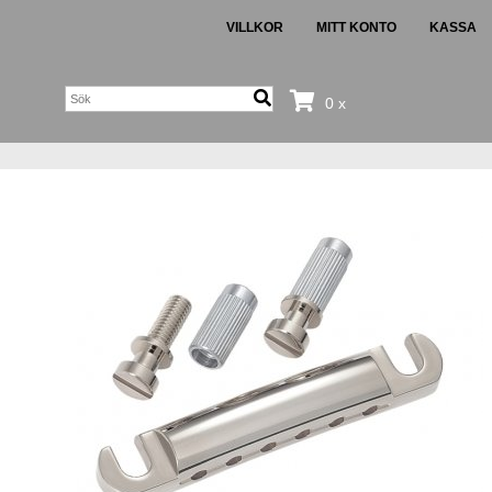
VILLKOR
MITT KONTO
KASSA
0 x