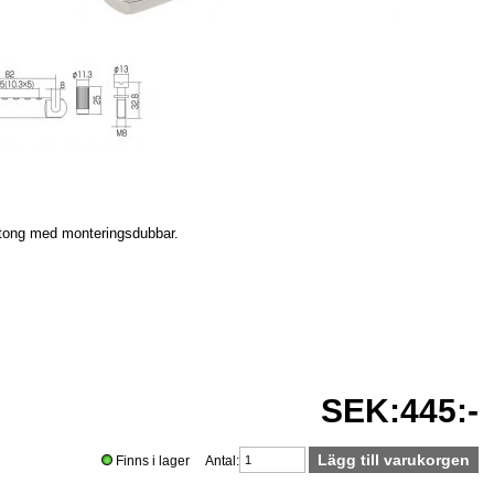
kartong med monteringsdubbar.
SEK:445:-
Finns i lager Antal: