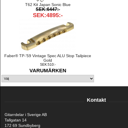
T62 Kit Japan Sonic Blue
SEK:6447:-
SEK:4895:-
Faber® TP-'59 Vintage Spec ALU Stop Tailpiece
Gold
SEK:510:-
VARUMÄRKEN
Kontakt
Gitarrdelar i Sverige AB
Tallgatan 14
172 69 Sundbyberg