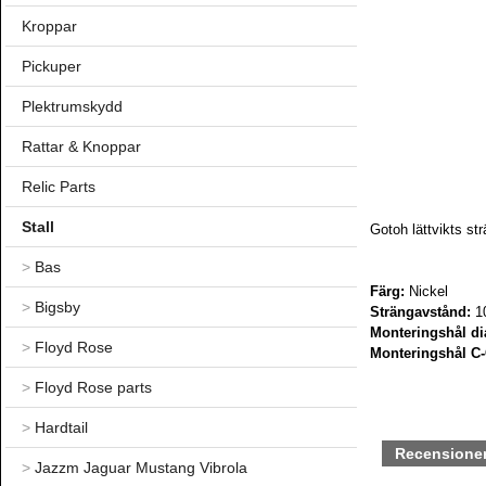
Kroppar
Pickuper
Plektrumskydd
Rattar & Knoppar
Relic Parts
Stall
Gotoh lättvikts st
>
Bas
Färg:
Nickel
>
Bigsby
Strängavstånd:
1
Monteringshål di
>
Floyd Rose
Monteringshål C-
>
Floyd Rose parts
>
Hardtail
Recensione
>
Jazzm Jaguar Mustang Vibrola