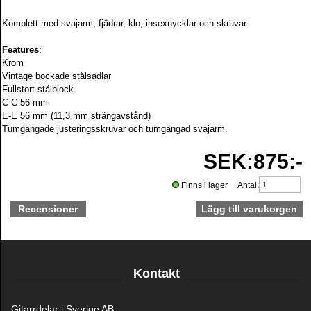
Komplett med
svajarm,
fjädrar, klo, insexnycklar och skruvar.
Features
:
Krom
Vintage bockade stålsadlar
Fullstort stålblock
C-C 56 mm
E-E 56 mm (11,3 mm strängavstånd)
Tumgängade justeringsskruvar och tumgängad svajarm.
SEK:875:-
Finns i lager Antal:
Recensioner
Kontakt
Gitarrdelar i Sverige AB